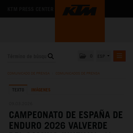
KTM PRESS CENTER
0
ESP
COMUNICADOS DE PRENSA
COMUNICADO DE PRENSA
/
COMUNICADOS DE PRENSA
MEDIA
TEXTO
IMÁGENES
LA EMPRESA
09.03.2026
CAMPEONATO DE ESPAÑA DE
ENDURO 2026 VALVERDE