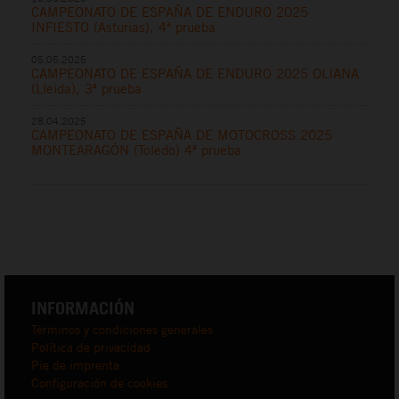
CAMPEONATO DE ESPAÑA DE ENDURO 2025
INFIESTO (Asturias), 4ª prueba
05.05.2025
CAMPEONATO DE ESPAÑA DE ENDURO 2025 OLIANA
(Lleida), 3ª prueba
28.04.2025
CAMPEONATO DE ESPAÑA DE MOTOCROSS 2025
MONTEARAGÓN (Toledo) 4ª prueba
INFORMACIÓN
Términos y condiciones generales
Política de privacidad
Pie de imprenta
Configuración de cookies