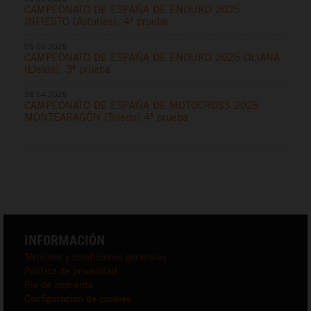
CAMPEONATO DE ESPAÑA DE ENDURO 2025
INFIESTO (Asturias), 4ª prueba
05.05.2025
CAMPEONATO DE ESPAÑA DE ENDURO 2025 OLIANA
(Lleida), 3ª prueba
28.04.2025
CAMPEONATO DE ESPAÑA DE MOTOCROSS 2025
MONTEARAGÓN (Toledo) 4ª prueba
INFORMACIÓN
Términos y condiciones generales
Política de privacidad
Pie de imprenta
Configuración de cookies