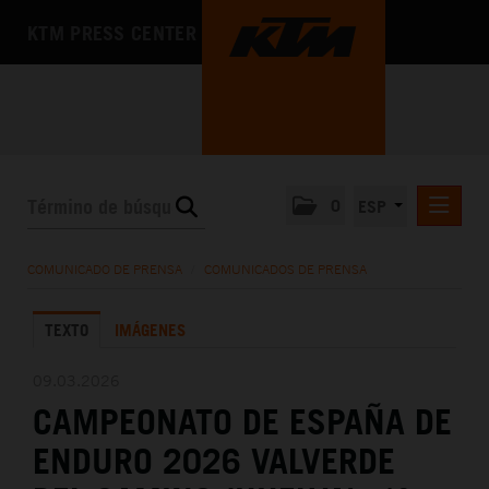
KTM PRESS CENTER
0
ESP
COMUNICADOS DE PRENSA
COMUNICADO DE PRENSA
/
COMUNICADOS DE PRENSA
MEDIA
TEXTO
IMÁGENES
LA EMPRESA
09.03.2026
CAMPEONATO DE ESPAÑA DE
ENDURO 2026 VALVERDE