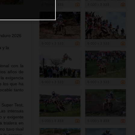
5 000 x 3 333
5 000 x 3 333
Enduro 2026
5 000 x 3 333
5 000 x 3 333
 y la
ional con la
rios años de
 la exigencia
5 000 x 3 333
5 000 x 3 333
re los que ha
ocable tanto
 Super Test,
Las intensas
o y exigente
5 000 x 3 333
5 000 x 3 333
 trialera en
no tuvo rival