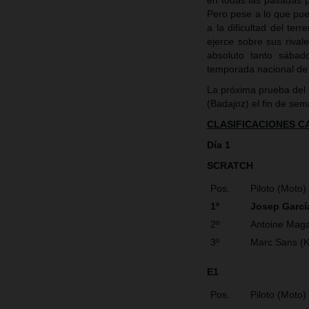
en todas las pasadas po
Pero pese a lo que pue
a la dificultad del ter
ejerce sobre sus riva
absoluto tanto sába
temporada nacional de
La próxima prueba del
(Badajoz) el fin de se
CLASIFICACIONES 
Día 1
SCRATCH
Pos.
Piloto (Moto)
1º
Josep Garcí
2º
Antoine Maga
3º
Marc Sans (
E1
Pos.
Piloto (Moto)