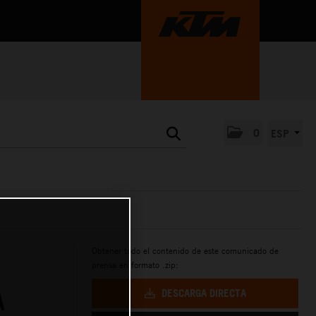
0
ESP
Obtener todo el contenido de este comunicado de
prensa en formato .zip:
DESCARGA DIRECTA
A