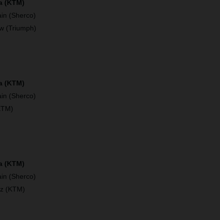
a (KTM)
in (Sherco)
w (Triumph)
a (KTM)
in (Sherco)
KTM)
ía (KTM)
in (Sherco)
ez (KTM)