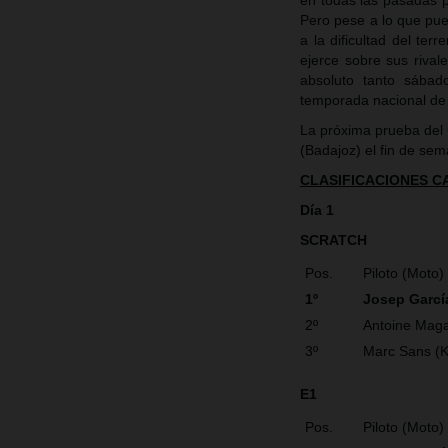
en todas las pasadas po
Pero pese a lo que pue
a la dificultad del ter
ejerce sobre sus riva
absoluto tanto sába
temporada nacional de
La próxima prueba del
(Badajoz) el fin de se
CLASIFICACIONES 
Día 1
SCRATCH
Pos.
Piloto (Moto)
1º
Josep Garcí
2º
Antoine Maga
3º
Marc Sans (
E1
Pos.
Piloto (Moto)