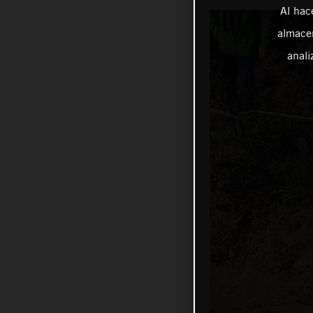
Al hac
almacen
anali