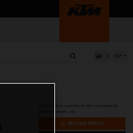
0
ESP
Obtener todo el contenido de este comunicado de
prensa en formato .zip:
DESCARGA DIRECTA
A