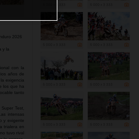
5 000 x 3 333
5 000 x 3 333
Enduro 2026
5 000 x 3 333
5 000 x 3 333
 y la
ional con la
rios años de
 la exigencia
5 000 x 3 333
5 000 x 3 333
re los que ha
ocable tanto
 Super Test,
Las intensas
o y exigente
5 000 x 3 333
5 000 x 3 333
 trialera en
no tuvo rival