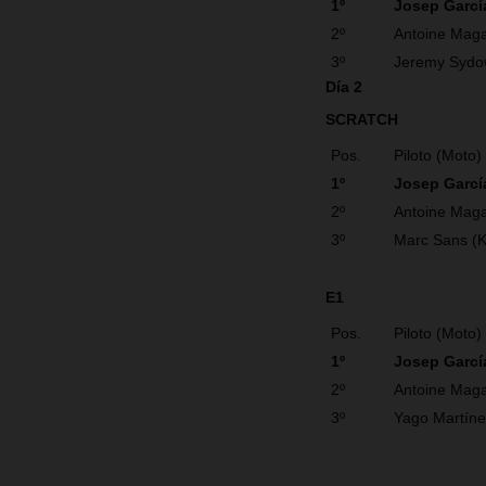
1º
Josep Garcí
2º
Antoine Maga
3º
Jeremy Sydo
Día 2
SCRATCH
Pos.
Piloto (Moto)
1º
Josep Garcí
2º
Antoine Maga
3º
Marc Sans (
E1
Pos.
Piloto (Moto)
1º
Josep Garc
2º
Antoine Maga
3º
Yago Martín