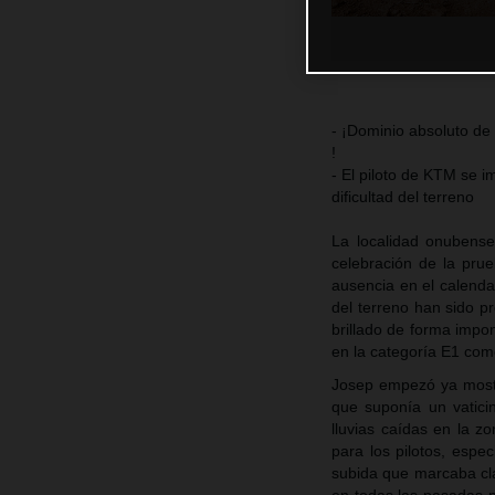
- ¡Dominio absoluto d
!
- El piloto de KTM se i
dificultad del terreno
La localidad onubense
celebración de la pru
ausencia en el calenda
del terreno han sido pr
brillado de forma impo
en la categoría E1 com
Josep empezó ya mostra
que suponía un vaticin
lluvias caídas en la 
para los pilotos, espe
subida que marcaba clar