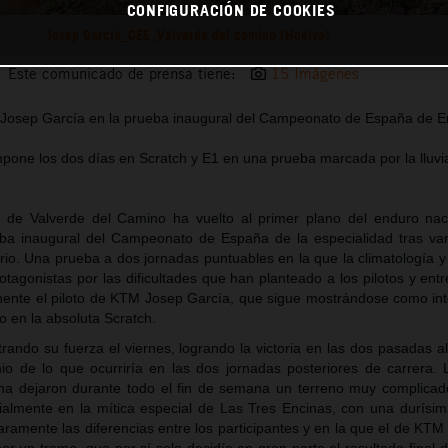
CONFIGURACIÓN DE COOKIES
Josep García_CEE_Valverde del camino (Huelva)
Este comunicado de prensa tiene:
15 Imágenes
e Josep García en la prueba inaugural del Campeonato de España de 
mpone los dos días en Scratch y E1 en una prueba marcada por la lluvia
 de Valverde del Camino ha vuelto al primer plano del enduro nac
eba inaugural del Campeonato de España de la especialidad tras va
rio. Una prueba a dos jornadas puntuables en la que la climatología y
otagonistas por las dificultades que han planteado a los pilotos y ent
nente el piloto de KTM Josep García, que sigue mostrándose como int
o en la absoluta Scratch.
ndo su fuerza el viernes, logrando la victoria en las dos pasadas al
io de lo que ocurriría en las dos jornadas posteriores de carrera. 
zona dejaron durante todo el fin de semana un terreno muy complicad
cialmente en la mítica especial de Las Tres Encinas, con una durísima
amente las diferencias entre los participantes y en la que el de KTM 