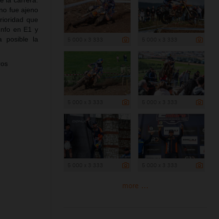
e la carrera.
no fue ajeno
erioridad que
unfo en E1 y
 posible la
5 000 x 3 333
5 000 x 3 333
ros
5 000 x 3 333
5 000 x 3 333
5 000 x 3 333
5 000 x 3 333
more ...