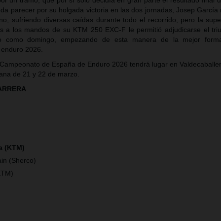
r un tramo, que por sí solo decidía en gran parte el resultado final d
da parecer por su holgada victoria en las dos jornadas, Josep García 
reno, sufriendo diversas caídas durante todo el recorrido, pero la sup
les a los mandos de su KTM 250 EXC-F le permitió adjudicarse el tri
do como domingo, empezando de esta manera de la mejor forma
 enduro 2026.
 Campeonato de España de Enduro 2026 tendrá lugar en Valdecaballe
mana de 21 y 22 de marzo.
CARRERA
a (KTM)
in (Sherco)
KTM)