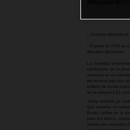
- ¡Dominio absoluto d
!
- El piloto de KTM se i
dificultad del terreno
La localidad onubense
celebración de la pru
ausencia en el calenda
del terreno han sido pr
brillado de forma impo
en la categoría E1 com
Josep empezó ya mostra
que suponía un vaticin
lluvias caídas en la 
para los pilotos, espe
subida que marcaba clar