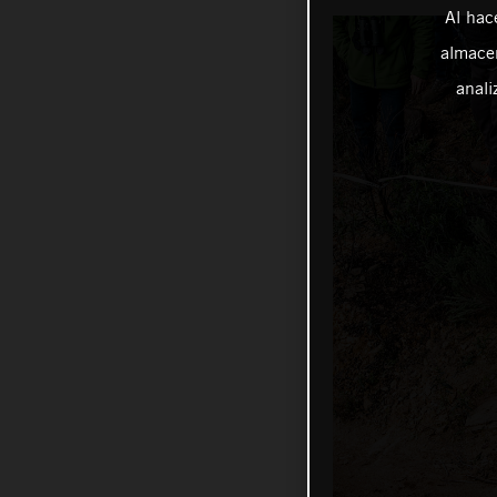
Al hac
almacen
anali