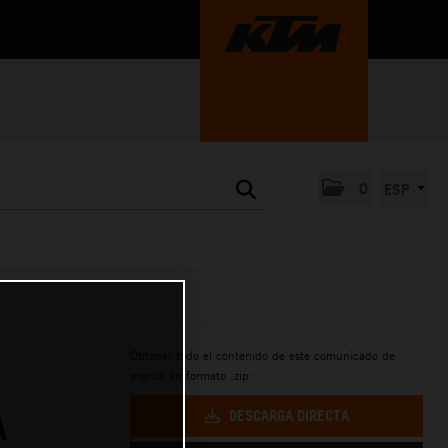
0
ESP
Obtener todo el contenido de este comunicado de
prensa en formato .zip:
DESCARGA DIRECTA
A