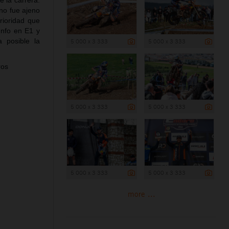
e la carrera.
no fue ajeno
erioridad que
unfo en E1 y
 posible la
5 000 x 3 333
5 000 x 3 333
ros
5 000 x 3 333
5 000 x 3 333
5 000 x 3 333
5 000 x 3 333
more ...