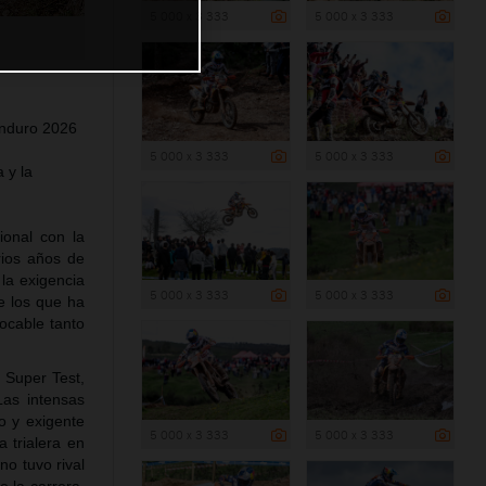
5 000 x 3 333
5 000 x 3 333
Enduro 2026
5 000 x 3 333
5 000 x 3 333
 y la
ional con la
rios años de
 la exigencia
5 000 x 3 333
5 000 x 3 333
re los que ha
ocable tanto
 Super Test,
Las intensas
o y exigente
5 000 x 3 333
5 000 x 3 333
 trialera en
no tuvo rival