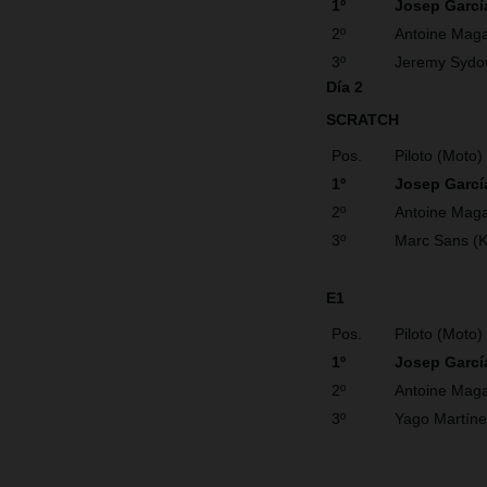
1º
Josep Garcí
2º
Antoine Maga
3º
Jeremy Sydo
Día 2
SCRATCH
Pos.
Piloto (Moto)
1º
Josep Garcí
2º
Antoine Maga
3º
Marc Sans (
E1
Pos.
Piloto (Moto)
1º
Josep Garc
2º
Antoine Maga
3º
Yago Martín