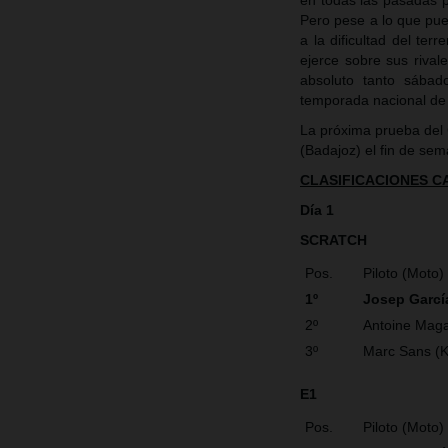
en todas las pasadas po
Pero pese a lo que pue
a la dificultad del ter
ejerce sobre sus riva
absoluto tanto sába
temporada nacional de
La próxima prueba del
(Badajoz) el fin de se
CLASIFICACIONES 
Día 1
SCRATCH
Pos.
Piloto (Moto)
1º
Josep Garcí
2º
Antoine Maga
3º
Marc Sans (
E1
Pos.
Piloto (Moto)