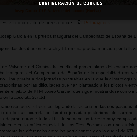
CONFIGURACIÓN DE COOKIES
Josep García_CEE_Valverde del camino (Huelva)
Este comunicado de prensa tiene:
15 Imágenes
e Josep García en la prueba inaugural del Campeonato de España de 
mpone los dos días en Scratch y E1 en una prueba marcada por la lluvia
 de Valverde del Camino ha vuelto al primer plano del enduro nac
eba inaugural del Campeonato de España de la especialidad tras va
rio. Una prueba a dos jornadas puntuables en la que la climatología y
otagonistas por las dificultades que han planteado a los pilotos y ent
nente el piloto de KTM Josep García, que sigue mostrándose como int
o en la absoluta Scratch.
ndo su fuerza el viernes, logrando la victoria en las dos pasadas al
io de lo que ocurriría en las dos jornadas posteriores de carrera. 
zona dejaron durante todo el fin de semana un terreno muy complicad
cialmente en la mítica especial de Las Tres Encinas, con una durísima
amente las diferencias entre los participantes y en la que el de KTM 