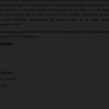
r un tramo, que por sí solo decidía en gran parte el resultado final d
da parecer por su holgada victoria en las dos jornadas, Josep García 
reno, sufriendo diversas caídas durante todo el recorrido, pero la sup
les a los mandos de su KTM 250 EXC-F le permitió adjudicarse el tri
do como domingo, empezando de esta manera de la mejor forma
 enduro 2026.
 Campeonato de España de Enduro 2026 tendrá lugar en Valdecaballe
mana de 21 y 22 de marzo.
CARRERA
a (KTM)
in (Sherco)
KTM)