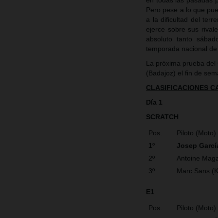
en todas las pasadas po
Pero pese a lo que pue
a la dificultad del ter
ejerce sobre sus riva
absoluto tanto sába
temporada nacional de
La próxima prueba del
(Badajoz) el fin de se
CLASIFICACIONES 
Día 1
SCRATCH
Pos.
Piloto (Moto)
1º
Josep Garcí
2º
Antoine Maga
3º
Marc Sans (
E1
Pos.
Piloto (Moto)