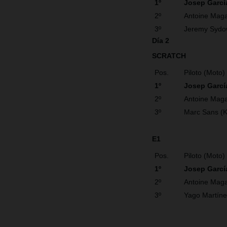
1º
Josep Garcí
2º
Antoine Maga
3º
Jeremy Sydo
Día 2
SCRATCH
Pos.
Piloto (Moto)
1º
Josep Garcí
2º
Antoine Maga
3º
Marc Sans (
E1
Pos.
Piloto (Moto)
1º
Josep Garc
2º
Antoine Maga
3º
Yago Martín