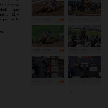
e la carrera.
no fue ajeno
erioridad que
unfo en E1 y
 posible la
5 000 x 3 333
5 000 x 3 333
ros
5 000 x 3 333
5 000 x 3 333
5 000 x 3 333
5 000 x 3 333
more ...