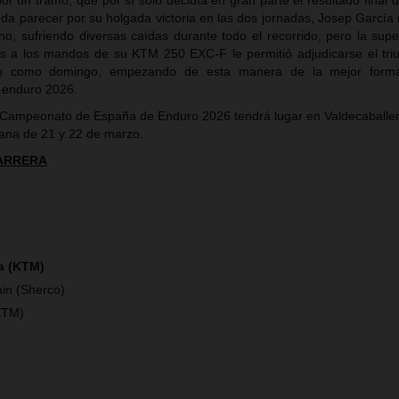
r un tramo, que por sí solo decidía en gran parte el resultado final d
da parecer por su holgada victoria en las dos jornadas, Josep García 
reno, sufriendo diversas caídas durante todo el recorrido, pero la sup
les a los mandos de su KTM 250 EXC-F le permitió adjudicarse el tri
do como domingo, empezando de esta manera de la mejor forma
 enduro 2026.
 Campeonato de España de Enduro 2026 tendrá lugar en Valdecaballe
mana de 21 y 22 de marzo.
CARRERA
a (KTM)
in (Sherco)
KTM)