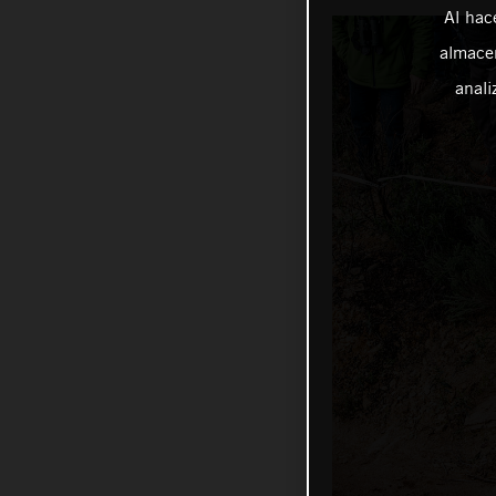
Al hac
almacen
anali