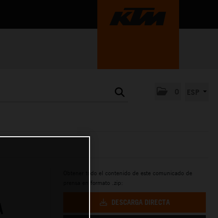
0
ESP
Obtener todo el contenido de este comunicado de
prensa en formato .zip:
DESCARGA DIRECTA
A