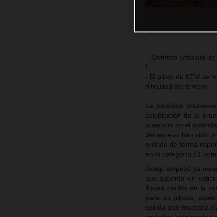
- ¡Dominio absoluto d
!
- El piloto de KTM se i
dificultad del terreno
La localidad onubense
celebración de la pru
ausencia en el calenda
del terreno han sido pr
brillado de forma impo
en la categoría E1 com
Josep empezó ya mostra
que suponía un vaticin
lluvias caídas en la 
para los pilotos, espe
subida que marcaba clar