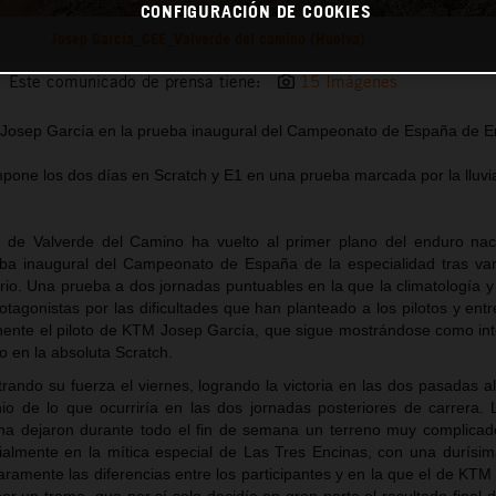
CONFIGURACIÓN DE COOKIES
Josep García_CEE_Valverde del camino (Huelva)
Este comunicado de prensa tiene:
15 Imágenes
e Josep García en la prueba inaugural del Campeonato de España de 
mpone los dos días en Scratch y E1 en una prueba marcada por la lluvia
 de Valverde del Camino ha vuelto al primer plano del enduro nac
eba inaugural del Campeonato de España de la especialidad tras va
rio. Una prueba a dos jornadas puntuables en la que la climatología y
otagonistas por las dificultades que han planteado a los pilotos y ent
nente el piloto de KTM Josep García, que sigue mostrándose como int
o en la absoluta Scratch.
ndo su fuerza el viernes, logrando la victoria en las dos pasadas al
io de lo que ocurriría en las dos jornadas posteriores de carrera. 
zona dejaron durante todo el fin de semana un terreno muy complicad
cialmente en la mítica especial de Las Tres Encinas, con una durísima
amente las diferencias entre los participantes y en la que el de KTM 