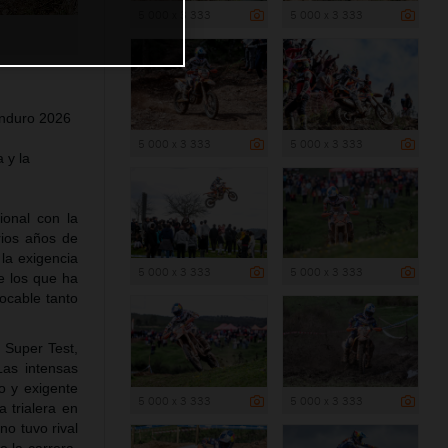
5 000 x 3 333
5 000 x 3 333
Enduro 2026
5 000 x 3 333
5 000 x 3 333
 y la
ional con la
rios años de
 la exigencia
5 000 x 3 333
5 000 x 3 333
re los que ha
ocable tanto
 Super Test,
Las intensas
o y exigente
5 000 x 3 333
5 000 x 3 333
 trialera en
no tuvo rival