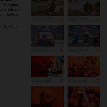
jornadas, no
ufrió sendas
acumulada en
e calendario
5 000 x 3 333
5 000 x 3 333
el 19 -20 de
5 000 x 3 333
5 000 x 3 333
5 000 x 3 333
5 000 x 3 333