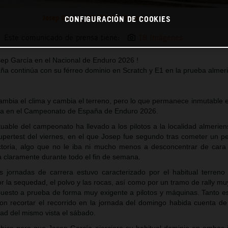
Josep García_CEE_ANTAS (Almería)
CONFIGURACIÓN DE COOKIES
Este comunicado de prensa tiene:
18 Imágenes
osep García en el Nacional de Enduro 2026 !
aña continúa con su férreo dominio en Scratch y E1 en la prueba almer
ambia el clima y cambia el terreno, pero lo que permanece inmutable e
ía en el Campeonato de España de Enduro 2026.
uable del campeonato ha llevado a los pilotos a la localidad almerien
upertest del viernes, en el que Josep fue segundo tras cometer un p
ictoria, algo que no le iba ni mucho menos a desconcentrar de cara
a claramente durante todo el fin de semana.
os jornadas de carrera estuvo caracterizado por el habitual terreno
 la sequedad, el polvo y las rocas, así como por un tramo de rally mu
puesto a prueba de forma muy exigente a pilotos y máquinas. Tanto es
on recortar el recorrido en la jornada del domingo habida cuenta de
idad del mismo vista el sábado.