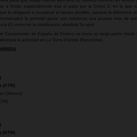
óbice para que Josep García ejerciera su habitual dominio en ambas 
se a fondo, especialmente tras el paso por la Crono 2, en la que s
ue le obligaron a recuperar el tiempo perdido, aunque la diferencia 
onometrados le permitió ganar con solvencia una prueba más de est
oría E1 como en la clasificación absoluta Scratch.
a, el Campeonato de España de Enduro se toma un largo parón hasta 
etomará la actividad en La Torre d’Oristà (Barcelona).
CARRERA
)
ía (KTM)
in (Sherco)
KTM)
)
ía (KTM)