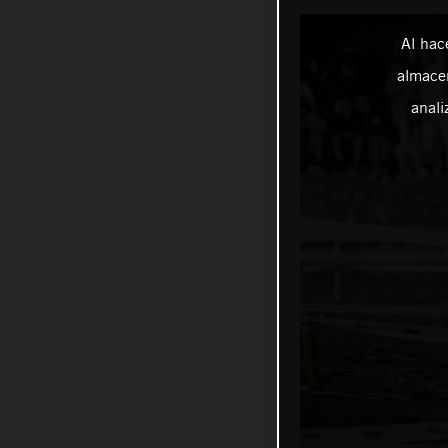
Al hac
almacen
anali