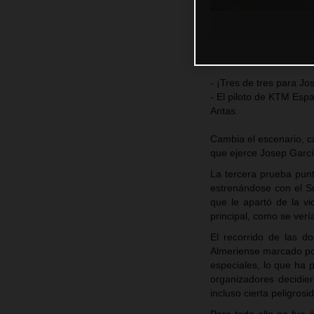
- ¡Tres de tres para J
- El piloto de KTM Esp
Antas.
Cambia el escenario, c
que ejerce Josep Garc
La tercera prueba punt
estrenándose con el S
que le apartó de la v
principal, como se verí
El recorrido de las d
Almeriense marcado por
especiales, lo que ha 
organizadores decidier
incluso cierta peligros