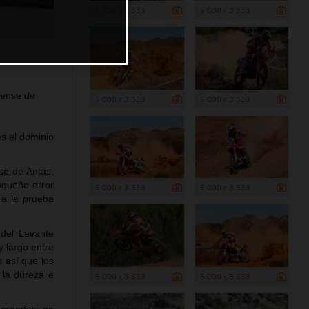
5 000 x 3 333
5 000 x 3 333
iense de
5 000 x 3 333
5 000 x 3 333
s el dominio
se de Antas,
equeño error
5 000 x 3 333
5 000 x 3 333
 a la prueba
 del Levante
y largo entre
 así que los
 la dureza e
5 000 x 3 333
5 000 x 3 333