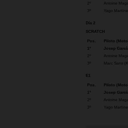
2º
Antoine Maga
3º
Yago Martín
Día 2
SCRATCH
Pos.
Piloto (Moto
1º
Josep Garcí
2º
Antoine Maga
3º
Marc Sans (
E1
Pos.
Piloto (Moto
1º
Josep Garc
2º
Antoine Maga
3º
Yago Martín