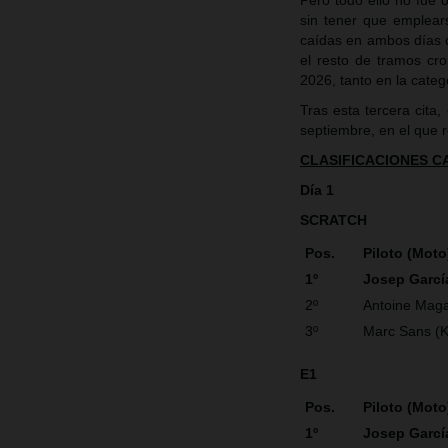
Pero todo ello no fue 
sin tener que emplear
caídas en ambos días q
el resto de tramos cr
2026, tanto en la categ
Tras esta tercera cit
septiembre, en el que r
CLASIFICACIONES 
Día 1
SCRATCH
Pos.
Piloto (Moto
1º
Josep Garc
2º
Antoine Maga
3º
Marc Sans (
E1
Pos.
Piloto (Moto
1º
Josep Garc