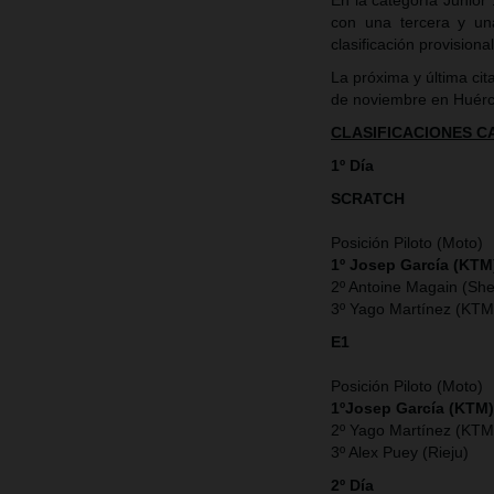
En la categoría Junior 
con una tercera y un
clasificación provisiona
La próxima y última ci
de noviembre en Huérc
CLASIFICACIONES 
1º Día
SCRATCH
Posición Piloto (Moto)
1º Josep García (KTM
2º Antoine Magain (She
3º Yago Martínez (KT
E1
Posición Piloto (Moto)
1ºJosep García (KTM)
2º Yago Martínez (KT
3º Alex Puey (Rieju)
2º Día