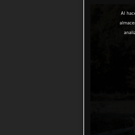
Al hac
almacen
anali