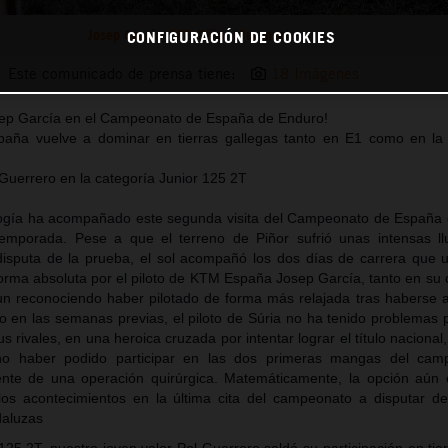
Josep García_CEE_Piñor (Ourense)
CONFIGURACIÓN DE COOKIES
Este comunicado de prensa tiene:
18 Imágenes
sep García en el Campeonato de España de Enduro!
paña vuelve a dominar en tierras gallegas tanto en E1 como en la c
 Guerrero en la categoría Junior 125 2T
ología ha acompañado este segunda visita del Campeonato de España
 temporada. Pese a que el terreno de Piñor sufrió unas intensas ll
 disputa de la prueba, el sol acompañó los dos días de carrera que
rma absoluta por el piloto de KTM España Josep García, tanto en su 
un reconociendo haber pilotado de forma más relajada tras haberse 
en las semanas previas, el piloto de Súria no ha tenido problemas 
 rivales, en una heroica cruzada por intentar lograr el título nacional
no haber podido participar en las dos primeras mangas del cam
ente de una operación quirúrgica. Matemáticamente, la opción aún 
os acontecimientos en la última cita del campeonato a disputar d
daluzas