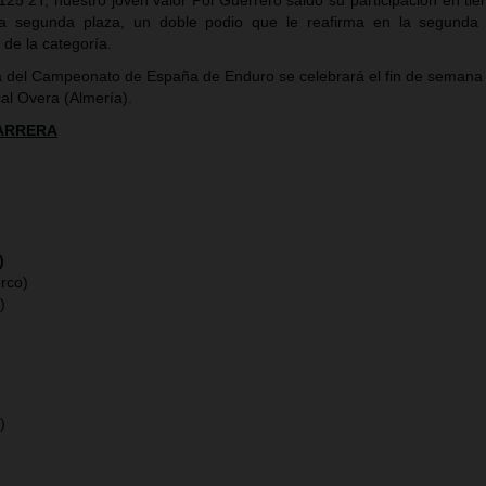
125 2T, nuestro joven valor Pol Guerrero saldó su participación en tie
a segunda plaza, un doble podio que le reafirma en la segunda 
l de la categoría.
ta del Campeonato de España de Enduro se celebrará el fin de semana 
al Overa (Almería).
CARRERA
)
rco)
M)
M)