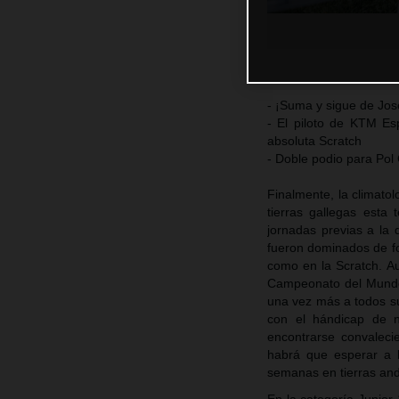
- ¡Suma y sigue de Jo
- El piloto de KTM Es
absoluta Scratch
- Doble podio para Pol
Finalmente, la climat
tierras gallegas esta
jornadas previas a la
fueron dominados de fo
como en la Scratch. A
Campeonato del Mundo 
una vez más a todos sus
con el hándicap de 
encontrarse convaleci
habrá que esperar a l
semanas en tierras an