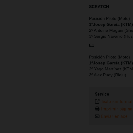
SCRATCH
Posición Piloto (Moto)
1ºJosep García (KTM)
2º Antoine Magain (She
3º Sergio Navarro (H
E1
Posición Piloto (Moto)
1ºJosep García (KTM)
2º Yago Martínez (KTM
3º Alex Puey (Rieju)
Service
Texto sin forma
Imprimir página
Enviar enlace