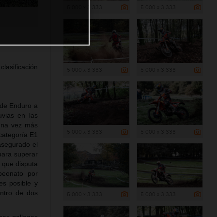
5 000 x 3 333
5 000 x 3 333
lasificación
5 000 x 3 333
5 000 x 3 333
 de Enduro a
uvias en las
 una vez más
5 000 x 3 333
5 000 x 3 333
categoría E1
asegurado el
para superar
, que disputa
peonato por
es posible y
entro de dos
5 000 x 3 333
5 000 x 3 333