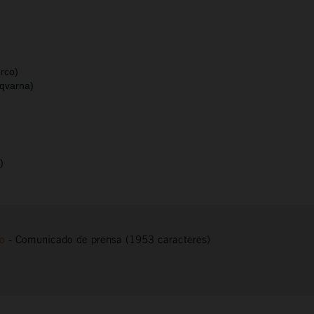
rco)
usqvarna)
)
to
-
Comunicado de prensa (1953 caracteres)