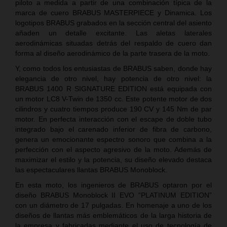
piloto a medida a partir de una combinación típica de la
marca de cuero BRABUS MASTERPIECE y Dinamica. Los
logotipos BRABUS grabados en la sección central del asiento
añaden un detalle excitante. Las aletas laterales
aerodinámicas situadas detrás del respaldo de cuero dan
forma al diseño aerodinámico de la parte trasera de la moto.
Y, como todos los entusiastas de BRABUS saben, donde hay
elegancia de otro nivel, hay potencia de otro nivel: la
BRABUS 1400 R SIGNATURE EDITION está equipada con
un motor LC8 V-Twin de 1350 cc. Este potente motor de dos
cilindros y cuatro tiempos produce 190 CV y 145 Nm de par
motor. En perfecta interacción con el escape de doble tubo
integrado bajo el carenado inferior de fibra de carbono,
genera un emocionante espectro sonoro que combina a la
perfección con el aspecto agresivo de la moto. Además de
maximizar el estilo y la potencia, su diseño elevado destaca
las espectaculares llantas BRABUS Monoblock.
En esta moto, los ingenieros de BRABUS optaron por el
diseño BRABUS Monoblock II EVO “PLATINUM EDITION”
con un diámetro de 17 pulgadas. En homenaje a uno de los
diseños de llantas más emblemáticos de la larga historia de
la empresa y fabricadas mediante el uso de tecnología de