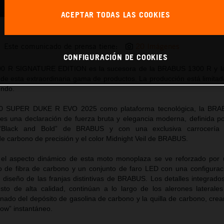
ACEPTAR TODAS LAS COOKIES
BRABUS 1400 R SIGNATURE EDITION
Este comunicado de prensa tiene:
20 Imágenes
CONFIGURACIÓN DE COOKIES
 R SIGNATURE EDITION es la sucesora de la BRABUS 1300 R y la 
de esta extraordinaria gama de productos. La producción está limitad
undo.
390 SUPER DUKE R EVO 2025 como plataforma tecnológica, la BR
una declaración de fuerza bruta y elegancia moderna, definida por
a “Black and Bold” de BRABUS y con una exclusiva carrocerí
e carbono de precisión y el color Midnight Veil de BRABUS.
, el aspecto dinámico de esta moto monoplaza se ve reforzado por 
o de fibra de carbono y un conjunto de faro LED con una configurac
l diseño de las franjas distintivas de BRABUS. Los detalles integrado
to de alta calidad, continúan a lo largo de los alerones lateral
nado del depósito de gasolina de carbono y la quilla de carbono, crea
ow” instantáneo.