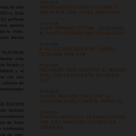
28.07.2026
MANTENIMIENTO GRATUITO PARA TU
ncia de otro
NUEVA KTM 1390 SUPER ADVENTURE
350 cc. Este
 En perfecta
24.07.2026
bono, genera
BEOFF OFFROAD FESTIVAL: ¡BUSCAMOS
de la moto.
AL PILOTO OFFROAD MÁS POLIVALENTE!
ares llantas
21.07.2026
A UN CLIC MÁS CERCA DEL SUEÑO:
O “PLATINUM
DESCUBRE RIDE KTM
llantas más
de forjado y
07.07.2026
PREPÁRATE PARA COMPETIR AL MÁXIMO
bilidad y el
NIVEL CON LA GAMA KTM EXC 6DAYS
vas con una
2027
 cubierta de
l amenazador
22.06.2026
LA KTM 790 DUKE 2027: VIVE LA
EXPERIENCIA DEL CONTROL PERFECTO
URE EDITION
ión limitada
11.06.2026
s monobloque
DOMINIO ABSOLUTO: LA GAMA ENDURO
KTM 2027 MANTIENE SU FÓRMULA
cos de freno
GANADORA
ón combinada
cia de calor