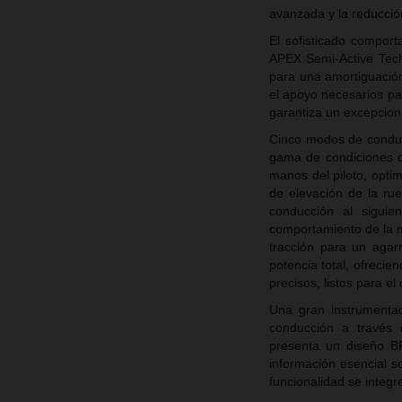
avanzada y la reducción
El sofisticado compor
APEX Semi-Active Tech
para una amortiguación 
el apoyo necesarios pa
garantiza un excepcio
Cinco modos de condu
gama de condiciones d
manos del piloto, optim
de elevación de la ru
conducción al siguie
comportamiento de la 
tracción para un ag
potencia total, ofrecie
precisos, listos para el 
Una gran instrumenta
conducción a través d
presenta un diseño B
información esencial so
funcionalidad se integre