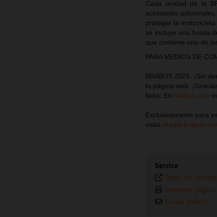
Cada unidad de la 
accesorios adicionales.
proteger la motociclet
se incluye una funda d
que contiene uno de l
PARA MEDIOS DE COMUN
BRABUS 2025. ¡Sin dere
tu página web. ¡Gracia
Nota: En
brabus.com
en
Exclusivamente para pe
visita
media.brabus.co
Service
Texto sin forma
Imprimir página
Enviar enlace