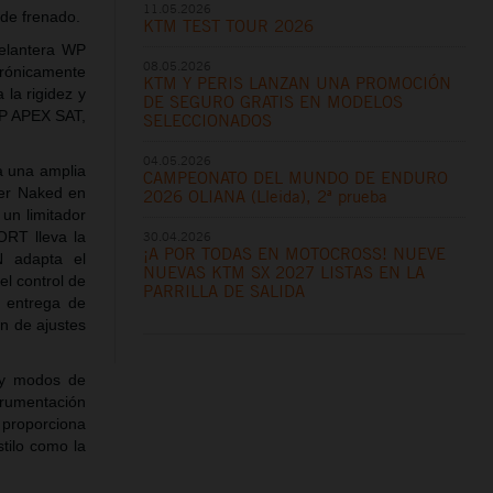
11.05.2026
 de frenado.
KTM TEST TOUR 2026
delantera WP
08.05.2026
trónicamente
KTM Y PERIS LANZAN UNA PROMOCIÓN
 la rigidez y
DE SEGURO GRATIS EN MODELOS
WP APEX SAT,
SELECCIONADOS
04.05.2026
 una amplia
CAMPEONATO DEL MUNDO DE ENDURO
per Naked en
2026 OLIANA (Lleida), 2ª prueba
 un limitador
30.04.2026
ORT lleva la
¡A POR TODAS EN MOTOCROSS! NUEVE
N adapta el
NUEVAS KTM SX 2027 LISTAS EN LA
l control de
PARRILLA DE SALIDA
 entrega de
ón de ajustes
 y modos de
trumentación
proporciona
stilo como la