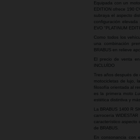
Equipada con un moto
EDITION ofrece 190 CV 
subraya el aspecto dis
configuración elevada
EVO “PLATINUM EDITIO
Como todos los vehícu
una combinación pre
BRABUS en relieve apor
El precio de venta
INCLUÍDO
Tres años después de 
motocicletas de lujo,
filosofía orientada a
es la primera moto
Lu
estética distintiva y m
La BRABUS 1400 R SIG
carrocería WIDESTAR re
característico aspecto
de BRABUS.
En consonancia con el