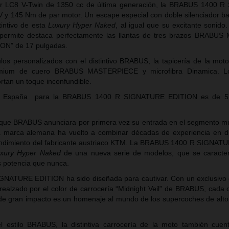
r LC8 V-Twin de 1350 cc de última generación, la BRABUS 1400 
y 145 Nm de par motor. Un escape especial con doble silenciador baj
tintivo de esta
Luxury Hyper Naked
, al igual que su excitante sonido
 permite destaca perfectamente las llantas de tres brazos BRABUS 
N” de 17 pulgadas.
los personalizados con el distintivo BRABUS, la tapicería de la mot
mium de cuero BRABUS MASTERPIECE y microfibra Dinamica. Lo
tan un toque inconfundible.
 en España para la BRABUS 1400 R SIGNATURE EDITION es de
5
que BRABUS anunciara por primera vez su entrada en el segmento mu
 la marca alemana ha vuelto a combinar décadas de experiencia en d
l rendimiento del fabricante austriaco KTM. La BRABUS 1400 R SIGNA
xury Hyper Naked
de una nueva serie de modelos, que se caracter
ás potencia que nunca.
NATURE EDITION ha sido diseñada para cautivar. Con un exclusivo 
alzado por el color de carrocería “Midnight Veil” de BRABUS, cada d
 de gran impacto es un homenaje al mundo de los supercoches de alto
 estilo BRABUS, la distintiva carrocería de la moto también cue