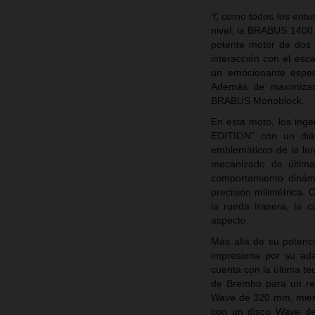
Y, como todos los entu
nivel: la BRABUS 1400
potente motor de dos 
interacción con el esc
un emocionante espec
Además de maximizar e
BRABUS Monoblock.
En esta moto, los in
EDITION” con un diá
emblemáticos de la lar
mecanizado de última 
comportamiento dinám
precisión milimétrica.
la rueda trasera, la 
aspecto.
Más allá de su poten
impresiona por su ada
cuenta con la última t
de Brembo para un ren
Wave de 320 mm, mientr
con un disco Wave de 