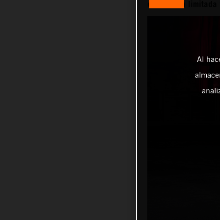
en edición limitada
Al hac
almacen
anali