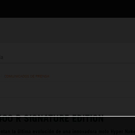
/
COMUNICADOS DE PRENSA
00 R SIGNATURE EDITION
ntan la última evolución de una innovadora moto Hyper Nake