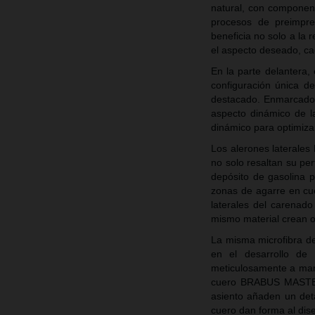
natural, con componen
procesos de preimpre
beneficia no solo a la 
el aspecto deseado, cad
En la parte delantera
configuración única d
destacado. Enmarcado 
aspecto dinámico de l
dinámico para optimizar 
Los alerones laterale
no solo resaltan su per
depósito de gasolina p
zonas de agarre en cu
laterales del carenado
mismo material crean ot
La misma microfibra de 
en el desarrollo de
meticulosamente a mano
cuero BRABUS MASTERP
asiento añaden un deta
cuero dan forma al dis