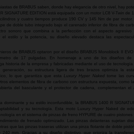
siastas de BRABUS saben, donde hay elegancia de otro nivel, hay pote
 R SIGNATURE EDITION está equipada con un motor LC8 V-Twin de 1
cilindros y cuatro tiempos produce 190 CV y 145 Nm de par motor.
ape de doble tubo integrado bajo el carenado inferior de fibra de car
tro sonoro que combina a la perfección con el aspecto agresivo 
l estilo y la potencia, su diseño elevado destaca las espectacul
genieros de BRABUS optaron por el diseño BRABUS Monoblock II EV
metro de 17 pulgadas. En homenaje a uno de los diseños de 
ga historia de la empresa y fabricadas mediante el uso de tecnología 
generación, su estructura ligera de tres brazos optimiza la esta
ico, lo que garantiza que esta
Luxury Hyper Naked
tome las cur
 Otros elementos de fibra de carbono con estructura expuesta, como la
cubierta del basculante y el protector de cadena, complementan e
cia dominante y su estilo inconfundible, la BRABUS 1400 R SIGNAT
ptabilidad y su tecnología. Esta moto Luxury Hyper Naked de edic
ecnología en el sistema de pinzas de freno HYPURE de cuatro pistone
dimiento de frenado optimizado. Las pinzas delanteras sujetan dis
as que las pinzas traseras utilizan una pinza flotante de doble pist
240 mm. Gracias a su diseño distintivo, que prioriza la transferen