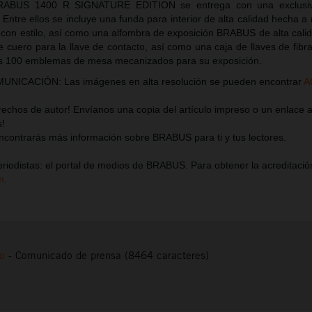
BRABUS 1400 R SIGNATURE EDITION se entrega con una exclusi
 Entre ellos se incluye una funda para interior de alta calidad hecha 
a con estilo, así como una alfombra de exposición BRABUS de alta cali
e cuero para la llave de contacto, así como una caja de llaves de fib
os 100 emblemas de mesa mecanizados para su exposición.
ICACIÓN: Las imágenes en alta resolución se pueden encontrar
A
chos de autor! Envíanos una copia del artículo impreso o un enlace al
s!
contrarás más información sobre BRABUS para ti y tus lectores.
riodistas: el portal de medios de BRABUS. Para obtener la acreditación
m
.
to
-
Comunicado de prensa (8464 caracteres)