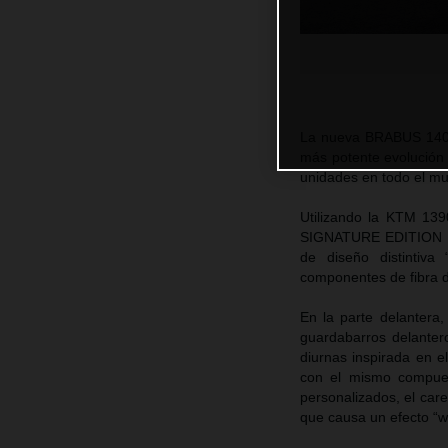
La nueva BRABUS 1400
más potente evolución 
unidades en todo el m
Utilizando la KTM 1
SIGNATURE EDITION es 
de diseño distintiv
componentes de fibra d
En la parte delantera
guardabarros delanter
diurnas inspirada en e
con el mismo compues
personalizados, el care
que causa un efecto “w