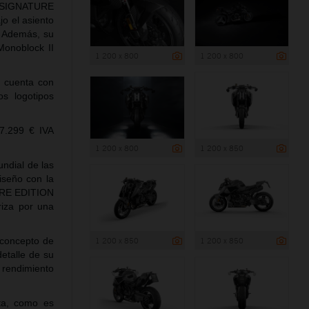
R SIGNATURE
o el asiento
. Además, su
Monoblock II
1 200 x 800
1 200 x 800
o cuenta con
s logotipos
7.299 € IVA
1 200 x 800
1 200 x 850
ndial de las
iseño con la
TURE EDITION
iza por una
1 200 x 850
1 200 x 850
concepto de
etalle de su
 rendimiento
nta, como es