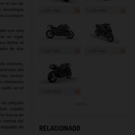
te el uso de
 tecnología
1 200 x 850
1 200 x 850
ara conseguir
pado con una
pan un lugar
va define el
sión de aire
1 200 x 850
1 200 x 850
 de carbono,
 carenado del
sta, incluye
os elementos
quilla en el
1 200 x 850
 ha utilizado
more ...
 han creado
 la marca de
central del
RELACIONADO
 respaldo de