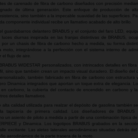
tes de carenado de fibra de carbono diseñados con precisión median
gnado de última generación. Este enfoque de producción de alta
resistencia, sino también a la impecable suavidad de las superficies. P
a componente individual recibe un llamativo acabado de alto brillo.
, el guardabarros delantero BRABUS y el conjunto del faro LED, equi
e luces diurnas inspirada en las franjas distintivas de BRABUS, ocu
por un chasis de fibra de carbono hecho a medida, su forma distinti
a moto, integrándose a la perfección con el sistema interno de admi
el flujo de aire.
s BRABUS WIDESTAR personalizados, con intrincados detalles en fibra
fil, sino que también crean un impacto visual duradero. El diseño del
ersonalizado, también fabricado en fibra de carbono con estructura vi
ero Dinamica integrados que aportan un toque extra de elegancia. L
 en carbono, la cubierta del contacto de encendido en carbono y la 
ros detalles llamativos.
alta calidad utilizada para realzar el depósito de gasolina también se
 la tapicería de primera calidad. Los diseñadores de BRABUS
 un asiento de piloto a medida a partir de una combinación típica de
IECE y Dinamica. Los logotipos BRABUS grabados en la sección 
lle excitante. Las aletas laterales aerodinámicas situadas detrás del
eño aerodinámico de la parte trasera de la moto.