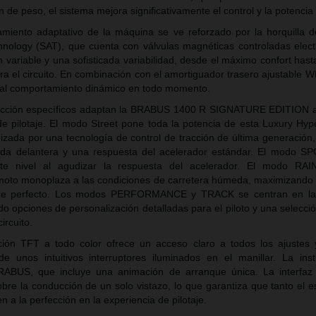
 de peso, el sistema mejora significativamente el control y la potencia
tamiento adaptativo de la máquina se ve reforzado por la horquilla 
nology (SAT), que cuenta con válvulas magnéticas controladas elec
variable y una sofisticada variabilidad, desde el máximo confort hasta
ra el circuito. En combinación con el amortiguador trasero ajustable 
nal comportamiento dinámico en todo momento.
cción específicos adaptan la BRABUS 1400 R SIGNATURE EDITION a
e pilotaje. El modo Street pone toda la potencia de esta Luxury Hy
izada por una tecnología de control de tracción de última generación,
eda delantera y una respuesta del acelerador estándar. El modo SP
nte nivel al agudizar la respuesta del acelerador. El modo RAI
moto monoplaza a las condiciones de carretera húmeda, maximizando e
arre perfecto. Los modos PERFORMANCE y TRACK se centran en la
ndo opciones de personalización detalladas para el piloto y una selecci
circuito.
ción TFT a todo color ofrece un acceso claro a todos los ajustes
e unos intuitivos interruptores iluminados en el manillar. La ins
RABUS, que incluye una animación de arranque única. La interfaz 
bre la conducción de un solo vistazo, lo que garantiza que tanto el e
n a la perfección en la experiencia de pilotaje.