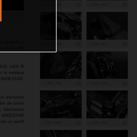
1 200 x 800
1 200 x 800
siguiente y
1 200 x 800
1 200 x 800
a a solo 100
ABUS 1400 R
 la estética
a WIDESTAR,
1 199 x 799
1 200 x 800
un exclusivo
ión de luces
s, fabricados
es WIDESTAR
ndo un perfil
1 200 x 800
1 200 x 800