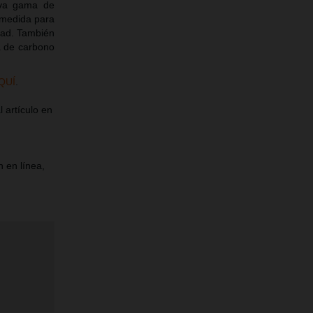
va gama de
a medida para
dad. También
ra de carbono
QUÍ
.
 artículo en
 en línea,