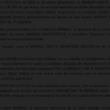
r LC8 V-Twin de 1350 cc de última generación, la BRABUS 1400 
y 145 Nm de par motor. Un escape especial con doble silenciador baj
tintivo de esta
Luxury Hyper Naked
, al igual que su excitante sonido
 permite destaca perfectamente las llantas de tres brazos BRABUS 
N” de 17 pulgadas.
los personalizados con el distintivo BRABUS, la tapicería de la mot
mium de cuero BRABUS MASTERPIECE y microfibra Dinamica. Lo
tan un toque inconfundible.
 en España para la BRABUS 1400 R SIGNATURE EDITION es de
5
que BRABUS anunciara por primera vez su entrada en el segmento mu
 la marca alemana ha vuelto a combinar décadas de experiencia en d
l rendimiento del fabricante austriaco KTM. La BRABUS 1400 R SIGNA
xury Hyper Naked
de una nueva serie de modelos, que se caracter
ás potencia que nunca.
NATURE EDITION ha sido diseñada para cautivar. Con un exclusivo 
alzado por el color de carrocería “Midnight Veil” de BRABUS, cada d
 de gran impacto es un homenaje al mundo de los supercoches de alto
 estilo BRABUS, la distintiva carrocería de la moto también cue