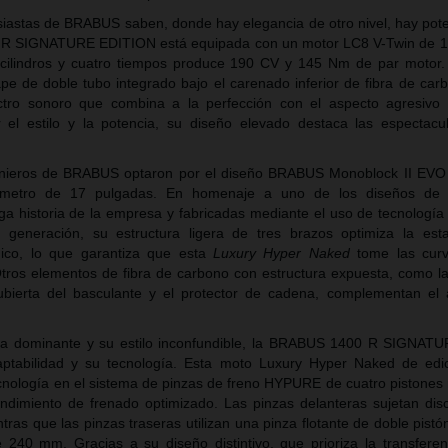
siastas de BRABUS saben, donde hay elegancia de otro nivel, hay pote
 R SIGNATURE EDITION está equipada con un motor LC8 V-Twin de 1
cilindros y cuatro tiempos produce 190 CV y 145 Nm de par motor.
ape de doble tubo integrado bajo el carenado inferior de fibra de car
tro sonoro que combina a la perfección con el aspecto agresivo 
l estilo y la potencia, su diseño elevado destaca las espectacul
genieros de BRABUS optaron por el diseño BRABUS Monoblock II EV
metro de 17 pulgadas. En homenaje a uno de los diseños de 
ga historia de la empresa y fabricadas mediante el uso de tecnología 
generación, su estructura ligera de tres brazos optimiza la esta
ico, lo que garantiza que esta
Luxury Hyper Naked
tome las cur
 Otros elementos de fibra de carbono con estructura expuesta, como la
cubierta del basculante y el protector de cadena, complementan e
cia dominante y su estilo inconfundible, la BRABUS 1400 R SIGNAT
ptabilidad y su tecnología. Esta moto Luxury Hyper Naked de edic
ecnología en el sistema de pinzas de freno HYPURE de cuatro pistone
dimiento de frenado optimizado. Las pinzas delanteras sujetan dis
as que las pinzas traseras utilizan una pinza flotante de doble pist
240 mm. Gracias a su diseño distintivo, que prioriza la transferen