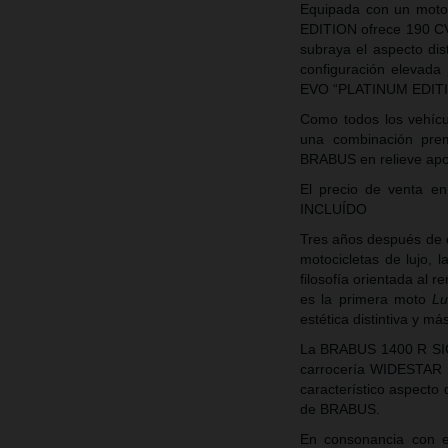
Equipada con un moto
EDITION ofrece 190 CV 
subraya el aspecto dis
configuración elevada
EVO “PLATINUM EDITIO
Como todos los vehícu
una combinación pre
BRABUS en relieve apor
El precio de venta
INCLUÍDO
Tres años después de 
motocicletas de lujo,
filosofía orientada a
es la primera moto
Lu
estética distintiva y m
La BRABUS 1400 R SIG
carrocería WIDESTAR re
característico aspecto
de BRABUS.
En consonancia con el