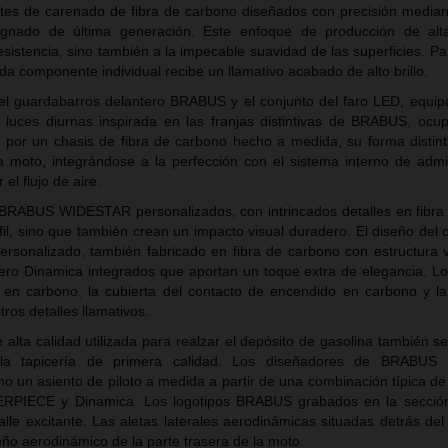
tes de carenado de fibra de carbono diseñados con precisión median
gnado de última generación. Este enfoque de producción de alta
resistencia, sino también a la impecable suavidad de las superficies. P
a componente individual recibe un llamativo acabado de alto brillo.
, el guardabarros delantero BRABUS y el conjunto del faro LED, equi
e luces diurnas inspirada en las franjas distintivas de BRABUS, ocu
por un chasis de fibra de carbono hecho a medida, su forma distinti
a moto, integrándose a la perfección con el sistema interno de admi
el flujo de aire.
s BRABUS WIDESTAR personalizados, con intrincados detalles en fibra
fil, sino que también crean un impacto visual duradero. El diseño del
ersonalizado, también fabricado en fibra de carbono con estructura vi
ero Dinamica integrados que aportan un toque extra de elegancia. L
 en carbono, la cubierta del contacto de encendido en carbono y la 
ros detalles llamativos.
alta calidad utilizada para realzar el depósito de gasolina también se
 la tapicería de primera calidad. Los diseñadores de BRABUS
 un asiento de piloto a medida a partir de una combinación típica de
IECE y Dinamica. Los logotipos BRABUS grabados en la sección 
lle excitante. Las aletas laterales aerodinámicas situadas detrás del
eño aerodinámico de la parte trasera de la moto.