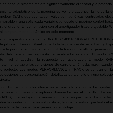
 de peso, el sistema mejora significativamente el control y la potencia
tamiento adaptativo de la máquina se ve reforzado por la horquilla 
nology (SAT), que cuenta con válvulas magnéticas controladas elec
variable y una sofisticada variabilidad, desde el máximo confort hasta
ra el circuito. En combinación con el amortiguador trasero ajustable 
nal comportamiento dinámico en todo momento.
cción específicos adaptan la BRABUS 1400 R SIGNATURE EDITION a
e pilotaje. El modo Street pone toda la potencia de esta Luxury Hy
izada por una tecnología de control de tracción de última generación,
eda delantera y una respuesta del acelerador estándar. El modo SP
nte nivel al agudizar la respuesta del acelerador. El modo RAI
moto monoplaza a las condiciones de carretera húmeda, maximizando e
arre perfecto. Los modos PERFORMANCE y TRACK se centran en la
ndo opciones de personalización detalladas para el piloto y una selecci
circuito.
ción TFT a todo color ofrece un acceso claro a todos los ajustes
e unos intuitivos interruptores iluminados en el manillar. La ins
RABUS, que incluye una animación de arranque única. La interfaz 
bre la conducción de un solo vistazo, lo que garantiza que tanto el e
n a la perfección en la experiencia de pilotaje.