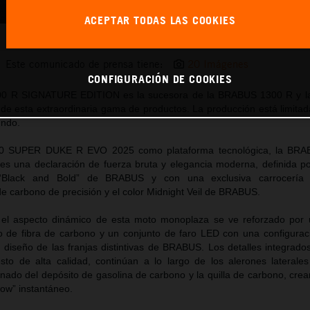
ACEPTAR TODAS LAS COOKIES
BRABUS 1400 R SIGNATURE EDITION
Este comunicado de prensa tiene:
20 Imágenes
CONFIGURACIÓN DE COOKIES
 R SIGNATURE EDITION es la sucesora de la BRABUS 1300 R y la 
de esta extraordinaria gama de productos. La producción está limitad
undo.
390 SUPER DUKE R EVO 2025 como plataforma tecnológica, la BR
una declaración de fuerza bruta y elegancia moderna, definida por
a “Black and Bold” de BRABUS y con una exclusiva carrocerí
e carbono de precisión y el color Midnight Veil de BRABUS.
, el aspecto dinámico de esta moto monoplaza se ve reforzado por 
o de fibra de carbono y un conjunto de faro LED con una configurac
l diseño de las franjas distintivas de BRABUS. Los detalles integrado
to de alta calidad, continúan a lo largo de los alerones lateral
nado del depósito de gasolina de carbono y la quilla de carbono, crea
ow” instantáneo.