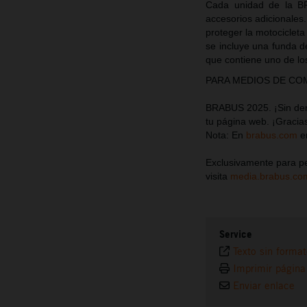
Cada unidad de la 
accesorios adicionales.
proteger la motociclet
se incluye una funda d
que contiene uno de l
PARA MEDIOS DE COMUN
BRABUS 2025. ¡Sin dere
tu página web. ¡Gracia
Nota: En
brabus.com
en
Exclusivamente para pe
visita
media.brabus.co
Service
Texto sin forma
Imprimir página
Enviar enlace