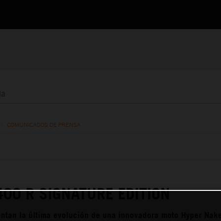
/
COMUNICADOS DE PRENSA
00 R SIGNATURE EDITION
ntan la última evolución de una innovadora moto Hyper Nake