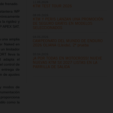
11.05.2026
 de frenado.
KTM TEST TOUR 2026
delantera WP
08.05.2026
trónicamente
KTM Y PERIS LANZAN UNA PROMOCIÓN
 la rigidez y
DE SEGURO GRATIS EN MODELOS
WP APEX SAT,
SELECCIONADOS
04.05.2026
 una amplia
CAMPEONATO DEL MUNDO DE ENDURO
per Naked en
2026 OLIANA (Lleida), 2ª prueba
 un limitador
30.04.2026
ORT lleva la
¡A POR TODAS EN MOTOCROSS! NUEVE
N adapta el
NUEVAS KTM SX 2027 LISTAS EN LA
l control de
PARRILLA DE SALIDA
 entrega de
ón de ajustes
 y modos de
trumentación
proporciona
stilo como la