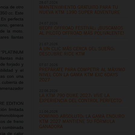
28.07.2026
MANTENIMIENTO GRATUITO PARA TU
ncia de otro
NUEVA KTM 1390 SUPER ADVENTURE
350 cc. Este
 En perfecta
24.07.2026
bono, genera
BEOFF OFFROAD FESTIVAL: ¡BUSCAMOS
de la moto.
AL PILOTO OFFROAD MÁS POLIVALENTE!
ares llantas
21.07.2026
A UN CLIC MÁS CERCA DEL SUEÑO:
O “PLATINUM
DESCUBRE RIDE KTM
llantas más
de forjado y
07.07.2026
PREPÁRATE PARA COMPETIR AL MÁXIMO
bilidad y el
NIVEL CON LA GAMA KTM EXC 6DAYS
vas con una
2027
 cubierta de
l amenazador
22.06.2026
LA KTM 790 DUKE 2027: VIVE LA
EXPERIENCIA DEL CONTROL PERFECTO
URE EDITION
ión limitada
11.06.2026
s monobloque
DOMINIO ABSOLUTO: LA GAMA ENDURO
KTM 2027 MANTIENE SU FÓRMULA
cos de freno
GANADORA
ón combinada
cia de calor