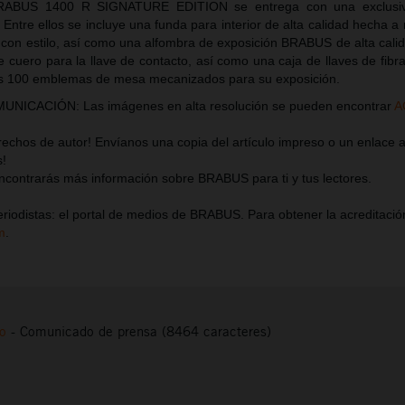
BRABUS 1400 R SIGNATURE EDITION se entrega con una exclusi
 Entre ellos se incluye una funda para interior de alta calidad hecha 
a con estilo, así como una alfombra de exposición BRABUS de alta cali
e cuero para la llave de contacto, así como una caja de llaves de fib
os 100 emblemas de mesa mecanizados para su exposición.
ICACIÓN: Las imágenes en alta resolución se pueden encontrar
A
chos de autor! Envíanos una copia del artículo impreso o un enlace al
s!
contrarás más información sobre BRABUS para ti y tus lectores.
riodistas: el portal de medios de BRABUS. Para obtener la acreditación
m
.
to
-
Comunicado de prensa (8464 caracteres)