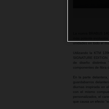
La nueva BRABUS 1400
más potente evolución 
unidades en todo el m
Utilizando la KTM 1
SIGNATURE EDITION es 
de diseño distintiv
componentes de fibra d
En la parte delantera
guardabarros delanter
diurnas inspirada en e
con el mismo compues
personalizados, el care
que causa un efecto “w