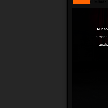
en edición limitada
Al hac
almacen
anali