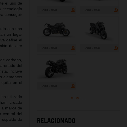
te el uso de
 tecnología
1 200 x 850
1 200 x 850
ara conseguir
pado con una
pan un lugar
va define el
sión de aire
1 200 x 850
1 200 x 850
 de carbono,
 carenado del
sta, incluye
os elementos
quilla en el
1 200 x 850
 ha utilizado
more ...
 han creado
 la marca de
central del
RELACIONADO
 respaldo de