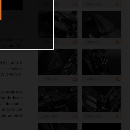
1 200 x 800
1 200 x 800
siguiente y
1 200 x 800
1 200 x 800
a a solo 100
ABUS 1400 R
 la estética
a WIDESTAR,
1 199 x 799
1 200 x 800
un exclusivo
ión de luces
s, fabricados
es WIDESTAR
ndo un perfil
1 200 x 800
1 200 x 800