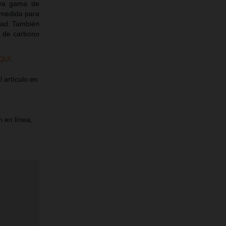
va gama de
a medida para
dad. También
ra de carbono
QUÍ
.
 artículo en
 en línea,