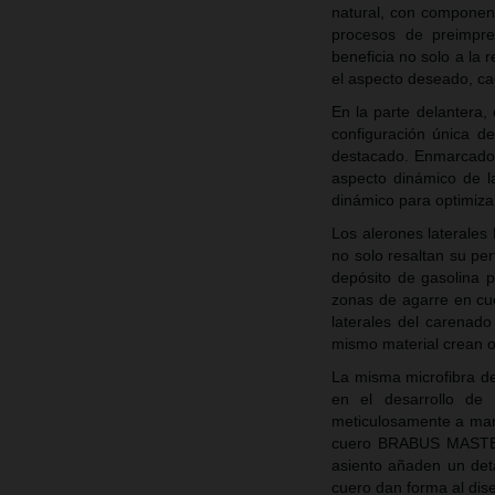
natural, con componen
procesos de preimpre
beneficia no solo a la 
el aspecto deseado, cad
En la parte delantera
configuración única d
destacado. Enmarcado 
aspecto dinámico de l
dinámico para optimizar 
Los alerones laterale
no solo resaltan su per
depósito de gasolina p
zonas de agarre en cu
laterales del carenado
mismo material crean ot
La misma microfibra de 
en el desarrollo de
meticulosamente a mano
cuero BRABUS MASTERP
asiento añaden un deta
cuero dan forma al dis