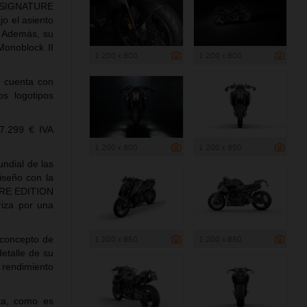
R SIGNATURE
o el asiento
. Además, su
Monoblock II
1 200 x 800
1 200 x 800
o cuenta con
s logotipos
7.299 € IVA
1 200 x 800
1 200 x 850
ndial de las
iseño con la
TURE EDITION
iza por una
1 200 x 850
1 200 x 850
concepto de
etalle de su
 rendimiento
nta, como es