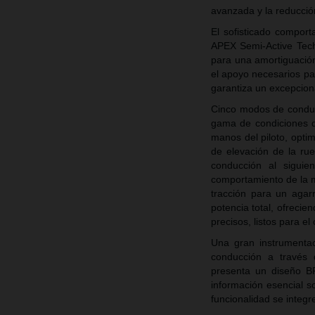
avanzada y la reducción
El sofisticado compor
APEX Semi-Active Tech
para una amortiguación 
el apoyo necesarios pa
garantiza un excepcio
Cinco modos de condu
gama de condiciones d
manos del piloto, optim
de elevación de la ru
conducción al siguie
comportamiento de la 
tracción para un ag
potencia total, ofrecie
precisos, listos para el 
Una gran instrumenta
conducción a través d
presenta un diseño B
información esencial so
funcionalidad se integre