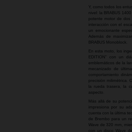
Y, como todos los entu
nivel: la BRABUS 1400
potente motor de dos 
interacción con el esc
un emocionante espec
Además de maximizar e
BRABUS Monoblock.
En esta moto, los in
EDITION” con un diá
emblemáticos de la lar
mecanizado de última 
comportamiento dinám
precisión milimétrica.
la rueda trasera, la 
aspecto.
Más allá de su poten
impresiona por su ada
cuenta con la última t
de Brembo para un ren
Wave de 320 mm, mientr
con un disco Wave de 