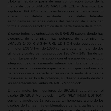
piloto a medida a partir de una combinación típica de la
marca de cuero BRABUS MASTERPIECE y Dinamica. Los
logotipos BRABUS grabados en la sección central del asiento
añaden un detalle excitante. Las aletas laterales
aerodinámicas situadas detrás del respaldo de cuero dan
forma al diseño aerodinámico de la parte trasera de la moto.
Y, como todos los entusiastas de BRABUS saben, donde hay
elegancia de otro nivel, hay potencia de otro nivel: la
BRABUS 1400 R SIGNATURE EDITION está equipada con
un motor LC8 V-Twin de 1350 cc. Este potente motor de dos
cilindros y cuatro tiempos produce 190 CV y 145 Nm de par
motor. En perfecta interacción con el escape de doble tubo
integrado bajo el carenado inferior de fibra de carbono,
genera un emocionante espectro sonoro que combina a la
perfección con el aspecto agresivo de la moto. Además de
maximizar el estilo y la potencia, su diseño elevado destaca
las espectaculares llantas BRABUS Monoblock.
En esta moto, los ingenieros de BRABUS optaron por el
diseño BRABUS Monoblock II EVO “PLATINUM EDITION”
con un diámetro de 17 pulgadas. En homenaje a uno de los
diseños de llantas más emblemáticos de la larga historia de
la empresa y fabricadas mediante el uso de tecnología de