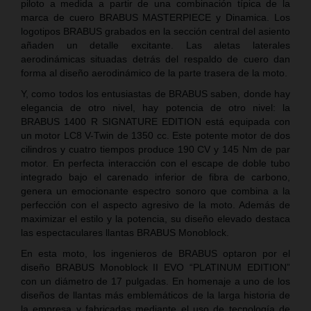
piloto a medida a partir de una combinación típica de la
marca de cuero BRABUS MASTERPIECE y Dinamica. Los
logotipos BRABUS grabados en la sección central del asiento
añaden un detalle excitante. Las aletas laterales
aerodinámicas situadas detrás del respaldo de cuero dan
forma al diseño aerodinámico de la parte trasera de la moto.
Y, como todos los entusiastas de BRABUS saben, donde hay
elegancia de otro nivel, hay potencia de otro nivel: la
BRABUS 1400 R SIGNATURE EDITION está equipada con
un motor LC8 V-Twin de 1350 cc. Este potente motor de dos
cilindros y cuatro tiempos produce 190 CV y 145 Nm de par
motor. En perfecta interacción con el escape de doble tubo
integrado bajo el carenado inferior de fibra de carbono,
genera un emocionante espectro sonoro que combina a la
perfección con el aspecto agresivo de la moto. Además de
maximizar el estilo y la potencia, su diseño elevado destaca
las espectaculares llantas BRABUS Monoblock.
En esta moto, los ingenieros de BRABUS optaron por el
diseño BRABUS Monoblock II EVO “PLATINUM EDITION”
con un diámetro de 17 pulgadas. En homenaje a uno de los
diseños de llantas más emblemáticos de la larga historia de
la empresa y fabricadas mediante el uso de tecnología de