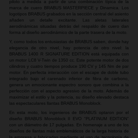
piloto a medida a partir de una combinación típica de la
marca de cuero BRABUS MASTERPIECE y Dinamica. Los
logotipos BRABUS grabados en la sección central del asiento
añaden un detalle excitante. Las aletas laterales
aerodinámicas situadas detrás del respaldo de cuero dan
forma al diseño aerodinámico de la parte trasera de la moto.
Y, como todos los entusiastas de BRABUS saben, donde hay
elegancia de otro nivel, hay potencia de otro nivel: la
BRABUS 1400 R SIGNATURE EDITION está equipada con
un motor LC8 V-Twin de 1350 cc. Este potente motor de dos
cilindros y cuatro tiempos produce 190 CV y 145 Nm de par
motor. En perfecta interacción con el escape de doble tubo
integrado bajo el carenado inferior de fibra de carbono,
genera un emocionante espectro sonoro que combina a la
perfección con el aspecto agresivo de la moto. Además de
maximizar el estilo y la potencia, su diseño elevado destaca
las espectaculares llantas BRABUS Monoblock.
En esta moto, los ingenieros de BRABUS optaron por el
diseño BRABUS Monoblock II EVO “PLATINUM EDITION”
con un diámetro de 17 pulgadas. En homenaje a uno de los
diseños de llantas más emblemáticos de la larga historia de
la empresa y fabricadas mediante el uso de tecnología de