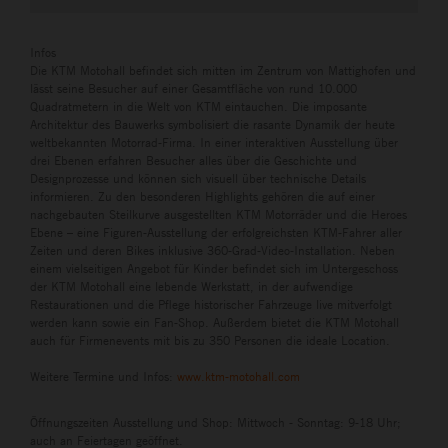
Infos
Die KTM Motohall befindet sich mitten im Zentrum von Mattighofen und
lässt seine Besucher auf einer Gesamtfläche von rund 10.000
Quadratmetern in die Welt von KTM eintauchen. Die imposante
Architektur des Bauwerks symbolisiert die rasante Dynamik der heute
weltbekannten Motorrad-Firma. In einer interaktiven Ausstellung über
drei Ebenen erfahren Besucher alles über die Geschichte und
Designprozesse und können sich visuell über technische Details
informieren. Zu den besonderen Highlights gehören die auf einer
nachgebauten Steilkurve ausgestellten KTM Motorräder und die Heroes
Ebene – eine Figuren-Ausstellung der erfolgreichsten KTM-Fahrer aller
Zeiten und deren Bikes inklusive 360-Grad-Video-Installation. Neben
einem vielseitigen Angebot für Kinder befindet sich im Untergeschoss
der KTM Motohall eine lebende Werkstatt, in der aufwendige
Restaurationen und die Pflege historischer Fahrzeuge live mitverfolgt
werden kann sowie ein Fan-Shop. Außerdem bietet die KTM Motohall
auch für Firmenevents mit bis zu 350 Personen die ideale Location.
Weitere Termine und Infos:
www.ktm-motohall.com
Öffnungszeiten Ausstellung und Shop: Mittwoch - Sonntag: 9-18 Uhr;
auch an Feiertagen geöffnet.