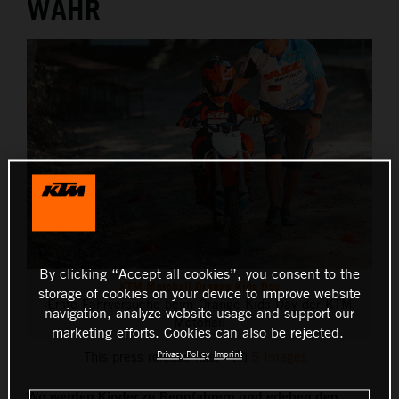
WAHR
THE COMPANY
By clicking “Accept all cookies”, you consent to the
KTM Motohall Orange Kids Day
storage of cookies on your device to improve website
Erste Fahrversuche beim Orange Kids Day der KTM
navigation, analyze website usage and support our
Motohall
marketing efforts. Cookies can also be rejected.
Privacy Policy
Imprint
This press release has:
5 Images
Wo werden Kinder zu Rennfahrern und erleben den