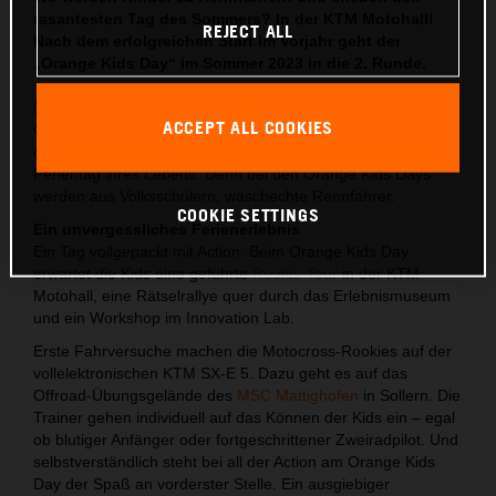
rasantesten Tag des Sommers? In der KTM Motohall!
REJECT ALL
Nach dem erfolgreichen Start im Vorjahr geht der
„Orange Kids Day“ im Sommer 2023 in die 2. Runde.
Es ist offiziell: Der Orange Kids Day ist zurück! Nachwuchs-
ACCEPT ALL COOKIES
Champions von 6 bis 9 Jahren erfahren in der KTM Motohall
den wohl actionreichsten, aufregendsten und coolsten
Ferientag ihres Lebens. Denn bei den Orange Kids Days
werden aus Volksschülern, waschechte Rennfahrer.
COOKIE SETTINGS
Ein unvergessliches Ferienerlebnis
Ein Tag vollgepackt mit Action: Beim Orange Kids Day
erwartet die Kids eine geführte
Rookie-Tour
in der KTM
Motohall, eine Rätselrallye quer durch das Erlebnismuseum
und ein Workshop im Innovation Lab.
Erste Fahrversuche machen die Motocross-Rookies auf der
vollelektronischen KTM SX-E 5. Dazu geht es auf das
Offroad-Übungsgelände des
MSC Mattighofen
in Sollern. Die
Trainer gehen individuell auf das Können der Kids ein – egal
ob blutiger Anfänger oder fortgeschrittener Zweiradpilot. Und
selbstverständlich steht bei all der Action am Orange Kids
Day der Spaß an vorderster Stelle. Ein ausgiebiger