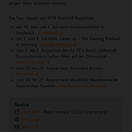
jungen Biker austoben können.
Die Tour-Stopps der KTM Motohall Roadshow:
am 30. Juni und 1. Juli beim Innsbruckathlon in
Innsbruck -
beatthecity.at
am 1. und 2. Juli beim „Level up – The Gaming Festival“
in Salzburg -
levelup-salzburg.at
vom 2. bis 6. August bei den A1 CEV Beach-Volleyball
Europameisterschaften Wien auf der Donauinsel –
beachvolleyball.at
vom 18. bis 20. August beim Kronefest in Linz -
kronefest.at
vom 25. bis 27. August beim MaxlRIDE Motofestival im
bayerischen Maxlrain -
maxlridemotofestival.com
Service
Plain text
-
Press release (2550 Characters)
Print page
Send link