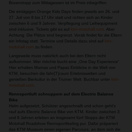
Boxenstopp zum Mittagessen ist im Preis inbegriffen.
Die eintägigen Orange Kids Days finden jeweils am 26. und
27. Juli von 8 bis 17 Uhr statt und richten sich an Kinder
zwischen 6 und 9 Jahren. Verpflegung und Leihequipment
sind inklusive. Tickets gibt es auf
ktm-motohall.com
. Aber
Achtung: Die Plätze sind begrenzt. Vorab findet für die Eltern
ein Infotag statt. Termine und Details dazu sind auf
ktm-
motohall.com
zu finden.
Langeweile muss natürlich auch bei den Eltern nicht
aufkommen. Wer möchte bucht eine „One Day Experience“.
Hier erhalten Mamas und Papas Einblicke in die Welt von
KTM, besuchen die fahr(T)raum Erlebniswelten und
genießen Bierkultur in der Trumer Welt. Buchbar unter
ktm-
motohall.com
.
Rennsportluft schnuppern auf dem Electric Balance
Bike
Helm aufgesetzt, Schützer angeschnallt und schon geht’s
rauf aufs Electric Balance Bike von KTM. Kinder zwischen 3
und 8 Jahren erleben an insgesamt fünf Stopps der KTM
Motohall Roadshow Rennsportfeeling pur. Dafür präpariert
das KTM Museum einen eigenen Parcours, an dem sich die