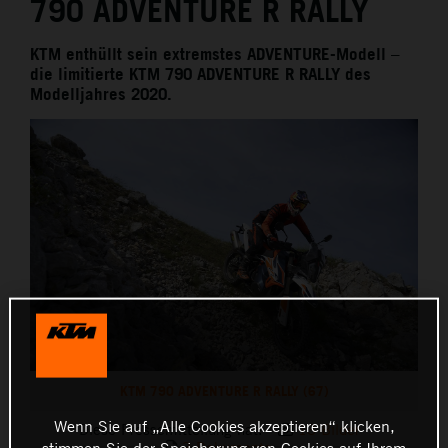
790 ADVENTURE R RALLY
KTM enthüllt sein extremstes ADVENTURE-Modell –
die limitierte KTM 790 ADVENTURE R RALLY des
Modelljahres 2020.
KTM 790 ADVENTURE R RALLY (67)
Wenn Sie auf „Alle Cookies akzeptieren“ klicken,
Diese Pressemitteilung hat:
13 Bilder
stimmen Sie der Speicherung von Cookies auf Ihrem
3 Dokumente