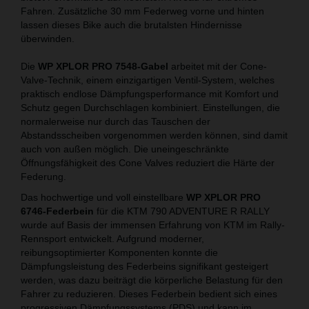
Fahren. Zusätzliche 30 mm Federweg vorne und hinten
lassen dieses Bike auch die brutalsten Hindernisse
überwinden.
Die
WP XPLOR PRO 7548-Gabel
arbeitet mit der Cone-
Valve-Technik, einem einzigartigen Ventil-System, welches
praktisch endlose Dämpfungsperformance mit Komfort und
Schutz gegen Durchschlagen kombiniert. Einstellungen, die
normalerweise nur durch das Tauschen der
Abstandsscheiben vorgenommen werden können, sind damit
auch von außen möglich. Die uneingeschränkte
Öffnungsfähigkeit des Cone Valves reduziert die Härte der
Federung.
Das hochwertige und voll einstellbare
WP XPLOR PRO
6746-Federbein
für die KTM 790 ADVENTURE R RALLY
wurde auf Basis der immensen Erfahrung von KTM im Rally-
Rennsport entwickelt. Aufgrund moderner,
reibungsoptimierter Komponenten konnte die
Dämpfungsleistung des Federbeins signifikant gesteigert
werden, was dazu beiträgt die körperliche Belastung für den
Fahrer zu reduzieren. Dieses Federbein bedient sich eines
progressiven Dämpfungssystems (PDS) und kann im