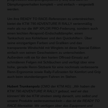
Dämpfungsverhalten komplett – und einfach – eingestellt
werden.
Um ihre READY TO RACE-Referenzen zu unterstreichen,
bietet die KTM 790 ADVENTURE R RALLY serienmäßig
mehr als nur die WP XPLOR PRO-Federung, sondern auch
einen leichten Akrapovič-Endschalldämpfer, einen
Tankschutz aus Kohlefaser und den Quickshifter+. Über
seine einzigartigen Farben und Grafiken und das
transparente Windschild mit Winglets ist diese Special Edition
einfach von seinen Geschwistern zu unterscheiden.
Außerdem rollt sie für den harten Offroad-Einsatz auf
schmäleren Felgen mit Schläuchen und verfügt über eine
hohe, gerade Renn-Sitzbank für eine nochmals verbesserte
Renn-Ergonomie sowie Rally-Fußrasten für Komfort und Grip
auch beim stundenlangem Fahren im Stehen.
Hubert Trunkenpolz
(CMO der KTM AG):
„Wir haben die
KTM 790 ADVENTURE R RALLY gebaut, weil wir das
können! Wir bei KTM streben stetig danach, uns selbst und
unsere Produkte weiterzuentwickeln – das ist die READY TO
RACE-Mentalität. Wir verfügen über das Equipment und