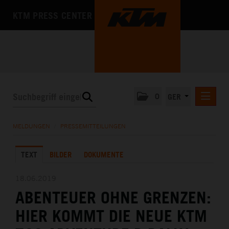
KTM PRESS CENTER
0
GER
PRESSEMITTEILUNGEN
MELDUNGEN
/
PRESSEMITTEILUNGEN
KTM MOTOHALL
TEXT
BILDER
DOKUMENTE
MEDIA
DAS UNTERNEHMEN
18.06.2019
ABENTEUER OHNE GRENZEN:
HIER KOMMT DIE NEUE KTM