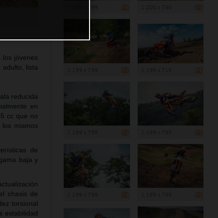
1 199 x 799
1 200 x 740
 los jóvenes
adulto, lista
1 199 x 799
1 199 x 715
ala reducida
nalmente en
85 cc que no
 los mismos
1 199 x 799
1 199 x 799
erísticas de
 gama baja y
ctualización
el chasis de
1 199 x 799
1 199 x 799
dez torsional
 estabilidad