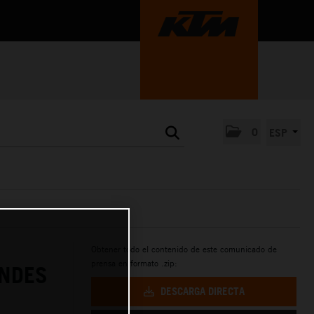
0
ESP
Obtener todo el contenido de este comunicado de
prensa en formato .zip:
ANDES
DESCARGA DIRECTA