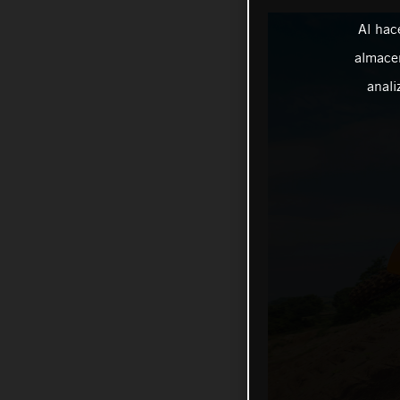
Al hac
almacen
anali