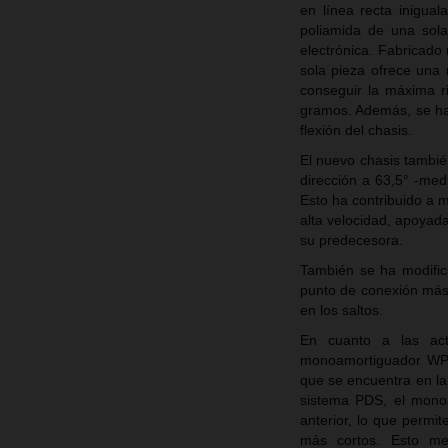
en línea recta inigual
poliamida de una sola
electrónica. Fabricado
sola pieza ofrece una
conseguir la máxima r
gramos. Además, se ha 
flexión del chasis.
El nuevo chasis tambié
dirección a 63,5° -med
Esto ha contribuido a m
alta velocidad, apoya
su predecesora.
También se ha modific
punto de conexión más 
en los saltos.
En cuanto a las ac
monoamortiguador WP X
que se encuentra en l
sistema PDS, el monoa
anterior, lo que permi
más cortos. Esto mej