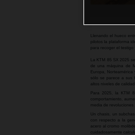
Llenando el hueco ent
pilotos la plataforma i
para recoger el testigo
La KTM 85 SX 2025 se h
de una máquina de Mo
Europa, Norteamérica 
sólo se parece a sus
altos niveles de calidad
Para 2025, la KTM 85 
comportamiento, aument
media de revoluciones
Un chasis, un subchas
con respecto a la gen
acero al cromo molibden
cuidadosamente calcula