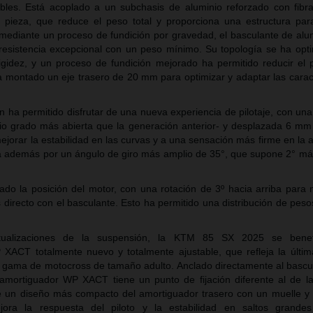
ables. Está acoplado a un subchasis de aluminio reforzado con fibra
 pieza, que reduce el peso total y proporciona una estructura para
 mediante un proceso de fundición por gravedad, el basculante de alu
 resistencia excepcional con un peso mínimo. Su topología se ha opt
igidez, y un proceso de fundición mejorado ha permitido reducir el
montado un eje trasero de 20 mm para optimizar y adaptar las caract
n ha permitido disfrutar de una nueva experiencia de pilotaje, con un
io grado más abierta que la generación anterior- y desplazada 6 mm 
ejorar la estabilidad en las curvas y a una sensación más firme en la 
da además por un ángulo de giro más amplio de 35°, que supone 2° má
ado la posición del motor, con una rotación de 3º hacia arriba para
directo con el basculante. Esto ha permitido una distribución de peso
tualizaciones de la suspensión, la KTM 85 SX 2025 se benef
ACT totalmente nuevo y totalmente ajustable, que refleja la últim
a gama de motocross de tamaño adulto. Anclado directamente al bascu
mortiguador WP XACT tiene un punto de fijación diferente al de l
te un diseño más compacto del amortiguador trasero con un muelle y 
ora la respuesta del piloto y la estabilidad en saltos grandes 