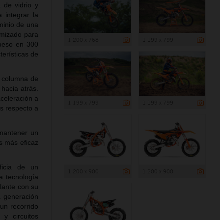
 de vidrio y
 integrar la
minio de una
imizado para
1 200 x 768
1 199 x 799
 peso en 300
erísticas de
a columna de
hacia atrás.
aceleración a
1 199 x 799
1 199 x 799
s respecto a
 mantener un
s más eficaz
icia de un
1 200 x 900
1 200 x 900
a tecnología
lante con su
a generación
un recorrido
y circuitos