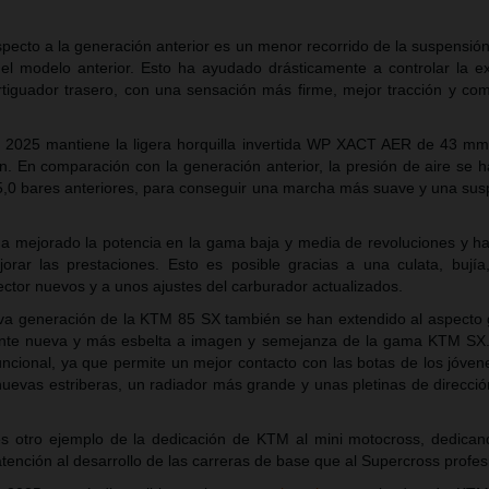
pecto a la generación anterior es un menor recorrido de la suspensi
el modelo anterior. Esto ha ayudado drásticamente a controlar la ex
tiguador trasero, con una sensación más firme, mejor tracción y co
 2025 mantiene la ligera horquilla invertida WP XACT AER de 43 mm,
. En comparación con la generación anterior, la presión de aire se h
s 5,0 bares anteriores, para conseguir una marcha más suave y una su
ha mejorado la potencia en la gama baja y media de revoluciones y 
orar las prestaciones. Esto es posible gracias a una culata, bujía
ector nuevos y a unos ajustes del carburador actualizados.
va generación de la KTM 85 SX también se han extendido al aspecto 
ente nueva y más esbelta a imagen y semejanza de la gama KTM SX
ncional, ya que permite un mejor contacto con las botas de los jóvene
nuevas estriberas, un radiador más grande y unas pletinas de direcci
s.
 otro ejemplo de la dedicación de KTM al mini motocross, dedican
tención al desarrollo de las carreras de base que al Supercross profe