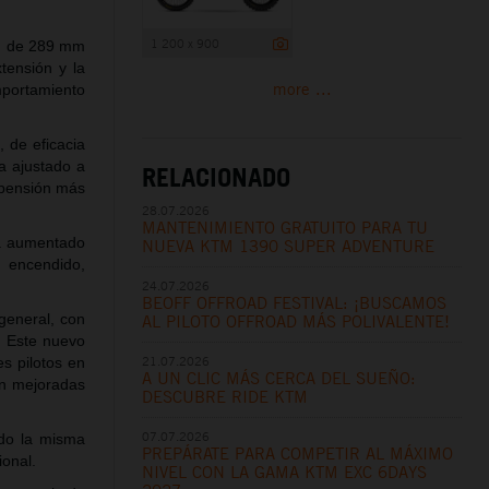
1 200 x 900
ón de 289 mm
tensión y la
more ...
mportamiento
 de eficacia
a ajustado a
RELACIONADO
spensión más
28.07.2026
MANTENIMIENTO GRATUITO PARA TU
ha aumentado
NUEVA KTM 1390 SUPER ADVENTURE
, encendido,
24.07.2026
BEOFF OFFROAD FESTIVAL: ¡BUSCAMOS
general, con
AL PILOTO OFFROAD MÁS POLIVALENTE!
. Este nuevo
21.07.2026
s pilotos en
A UN CLIC MÁS CERCA DEL SUEÑO:
ón mejoradas
DESCUBRE RIDE KTM
07.07.2026
do la misma
PREPÁRATE PARA COMPETIR AL MÁXIMO
sional.
NIVEL CON LA GAMA KTM EXC 6DAYS