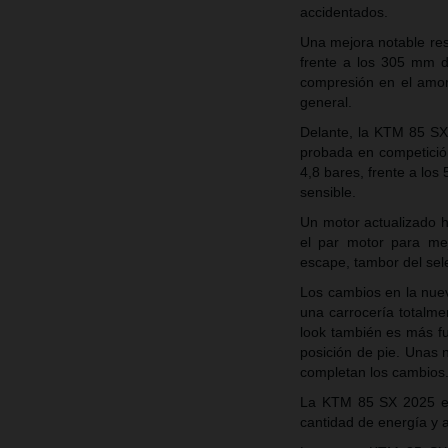
accidentados.
Una mejora notable res
frente a los 305 mm d
compresión en el amor
general.
Delante, la KTM 85 SX
probada en competición
4,8 bares, frente a lo
sensible.
Un motor actualizado 
el par motor para mej
escape, tambor del sel
Los cambios en la nue
una carrocería totalm
look también es más fu
posición de pie. Unas 
completan los cambio
La KTM 85 SX 2025 es
cantidad de energía y a