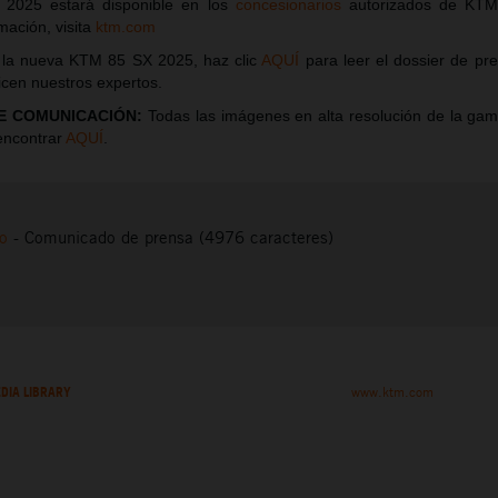
2025 estará disponible en los
concesionarios
autorizados de KTM 
mación, visita
ktm.com
 la nueva KTM 85 SX 2025, haz clic
AQUÍ
para leer el dossier de pre
icen nuestros expertos.
E COMUNICACIÓN:
Todas las imágenes en alta resolución de la g
encontrar
AQUÍ
.
to
-
Comunicado de prensa (4976 caracteres)
DIA LIBRARY
www.ktm.com