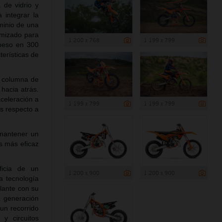
 de vidrio y
 integrar la
minio de una
imizado para
1 200 x 768
1 199 x 799
 peso en 300
erísticas de
a columna de
hacia atrás.
aceleración a
1 199 x 799
1 199 x 799
s respecto a
 mantener un
s más eficaz
icia de un
1 200 x 900
1 200 x 900
a tecnología
lante con su
a generación
un recorrido
y circuitos