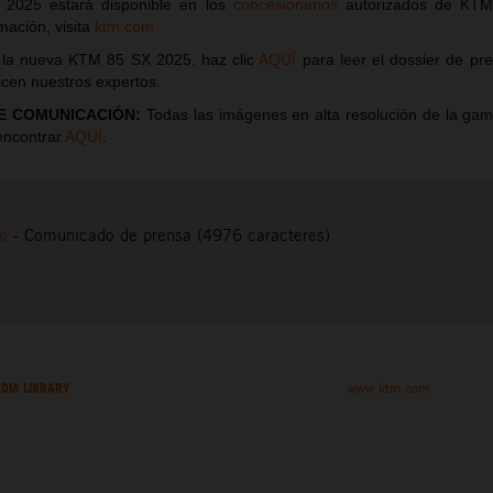
2025 estará disponible en los
concesionarios
autorizados de KTM 
mación, visita
ktm.com
 la nueva KTM 85 SX 2025, haz clic
AQUÍ
para leer el dossier de pre
icen nuestros expertos.
E COMUNICACIÓN:
Todas las imágenes en alta resolución de la g
encontrar
AQUÍ
.
to
-
Comunicado de prensa (4976 caracteres)
DIA LIBRARY
www.ktm.com