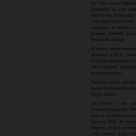
en línea recta inigual
poliamida de una sola
electrónica. Fabricado
sola pieza ofrece una
conseguir la máxima r
gramos. Además, se ha 
flexión del chasis.
El nuevo chasis tambié
dirección a 63,5° -med
Esto ha contribuido a m
alta velocidad, apoya
su predecesora.
También se ha modific
punto de conexión más 
en los saltos.
En cuanto a las ac
monoamortiguador WP X
que se encuentra en l
sistema PDS, el monoa
anterior, lo que permi
más cortos. Esto mej