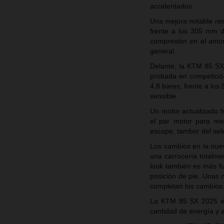
accidentados.
Una mejora notable res
frente a los 305 mm d
compresión en el amor
general.
Delante, la KTM 85 SX
probada en competición
4,8 bares, frente a lo
sensible.
Un motor actualizado 
el par motor para mej
escape, tambor del sel
Los cambios en la nue
una carrocería totalm
look también es más fu
posición de pie. Unas 
completan los cambio
La KTM 85 SX 2025 es
cantidad de energía y a