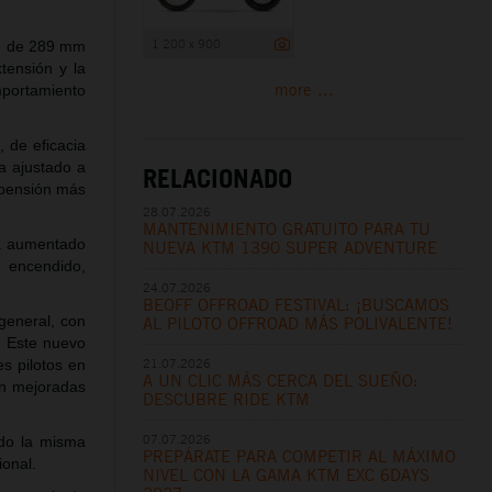
1 200 x 900
ón de 289 mm
tensión y la
more ...
mportamiento
 de eficacia
a ajustado a
RELACIONADO
spensión más
28.07.2026
MANTENIMIENTO GRATUITO PARA TU
ha aumentado
NUEVA KTM 1390 SUPER ADVENTURE
, encendido,
24.07.2026
BEOFF OFFROAD FESTIVAL: ¡BUSCAMOS
general, con
AL PILOTO OFFROAD MÁS POLIVALENTE!
. Este nuevo
21.07.2026
s pilotos en
A UN CLIC MÁS CERCA DEL SUEÑO:
ón mejoradas
DESCUBRE RIDE KTM
07.07.2026
do la misma
PREPÁRATE PARA COMPETIR AL MÁXIMO
sional.
NIVEL CON LA GAMA KTM EXC 6DAYS