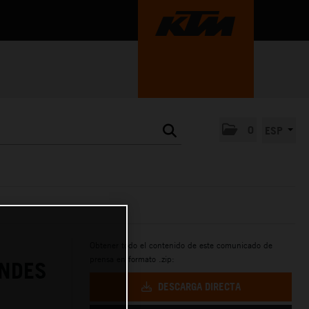
0
ESP
Obtener todo el contenido de este comunicado de
prensa en formato .zip:
ANDES
DESCARGA DIRECTA