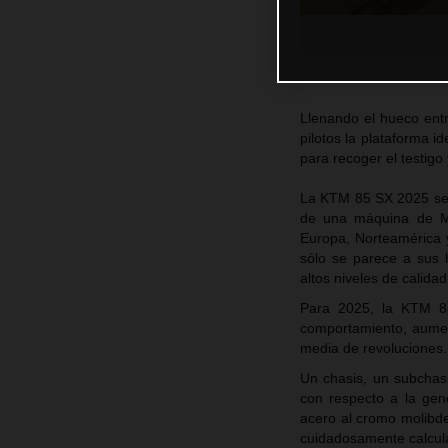
Llenando el hueco ent
pilotos la plataforma i
para recoger el testigo
La KTM 85 SX 2025 se h
de una máquina de Mo
Europa, Norteamérica 
sólo se parece a sus
altos niveles de calidad
Para 2025, la KTM 85 
comportamiento, aument
media de revoluciones
Un chasis, un subchas
con respecto a la gen
acero al cromo molibden
cuidadosamente calcula