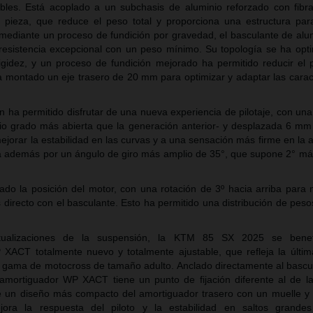
ables. Está acoplado a un subchasis de aluminio reforzado con fibra
 pieza, que reduce el peso total y proporciona una estructura para
 mediante un proceso de fundición por gravedad, el basculante de alu
 resistencia excepcional con un peso mínimo. Su topología se ha opt
igidez, y un proceso de fundición mejorado ha permitido reducir el
montado un eje trasero de 20 mm para optimizar y adaptar las caract
n ha permitido disfrutar de una nueva experiencia de pilotaje, con un
io grado más abierta que la generación anterior- y desplazada 6 mm 
ejorar la estabilidad en las curvas y a una sensación más firme en la 
da además por un ángulo de giro más amplio de 35°, que supone 2° má
ado la posición del motor, con una rotación de 3º hacia arriba para
directo con el basculante. Esto ha permitido una distribución de peso
tualizaciones de la suspensión, la KTM 85 SX 2025 se benef
ACT totalmente nuevo y totalmente ajustable, que refleja la últim
a gama de motocross de tamaño adulto. Anclado directamente al bascu
mortiguador WP XACT tiene un punto de fijación diferente al de l
te un diseño más compacto del amortiguador trasero con un muelle y 
ora la respuesta del piloto y la estabilidad en saltos grandes 