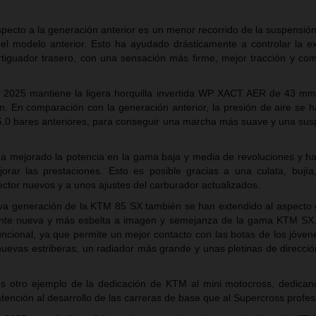
pecto a la generación anterior es un menor recorrido de la suspensi
el modelo anterior. Esto ha ayudado drásticamente a controlar la ex
tiguador trasero, con una sensación más firme, mejor tracción y co
 2025 mantiene la ligera horquilla invertida WP XACT AER de 43 mm,
. En comparación con la generación anterior, la presión de aire se h
s 5,0 bares anteriores, para conseguir una marcha más suave y una su
ha mejorado la potencia en la gama baja y media de revoluciones y 
orar las prestaciones. Esto es posible gracias a una culata, bujía
ector nuevos y a unos ajustes del carburador actualizados.
va generación de la KTM 85 SX también se han extendido al aspecto 
ente nueva y más esbelta a imagen y semejanza de la gama KTM SX
ncional, ya que permite un mejor contacto con las botas de los jóvene
nuevas estriberas, un radiador más grande y unas pletinas de direcci
s.
 otro ejemplo de la dedicación de KTM al mini motocross, dedican
tención al desarrollo de las carreras de base que al Supercross profe