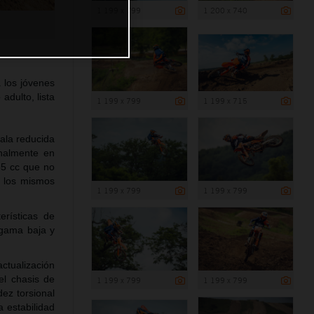
1 199 x 799
1 200 x 740
 los jóvenes
adulto, lista
1 199 x 799
1 199 x 715
ala reducida
nalmente en
85 cc que no
 los mismos
1 199 x 799
1 199 x 799
erísticas de
 gama baja y
ctualización
el chasis de
1 199 x 799
1 199 x 799
dez torsional
 estabilidad