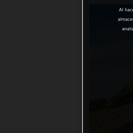
Al hac
almacen
anali