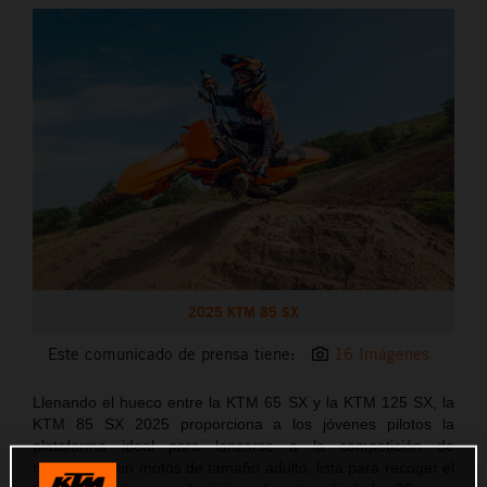
2025 KTM 85 SX
Este comunicado de prensa tiene:
16 Imágenes
Llenando el hueco entre la KTM 65 SX y la KTM 125 SX, la
KTM 85 SX 2025 proporciona a los jóvenes pilotos la
plataforma ideal para lanzarse a la competición de
motocross con motos de tamaño adulto, lista para recoger el