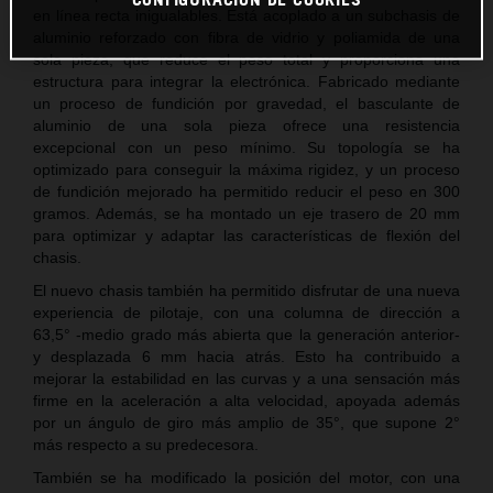
en línea recta inigualables. Está acoplado a un subchasis de
aluminio reforzado con fibra de vidrio y poliamida de una
sola pieza, que reduce el peso total y proporciona una
estructura para integrar la electrónica. Fabricado mediante
un proceso de fundición por gravedad, el basculante de
aluminio de una sola pieza ofrece una resistencia
excepcional con un peso mínimo. Su topología se ha
optimizado para conseguir la máxima rigidez, y un proceso
de fundición mejorado ha permitido reducir el peso en 300
gramos. Además, se ha montado un eje trasero de 20 mm
para optimizar y adaptar las características de flexión del
chasis.
El nuevo chasis también ha permitido disfrutar de una nueva
experiencia de pilotaje, con una columna de dirección a
63,5° -medio grado más abierta que la generación anterior-
y desplazada 6 mm hacia atrás. Esto ha contribuido a
mejorar la estabilidad en las curvas y a una sensación más
firme en la aceleración a alta velocidad, apoyada además
por un ángulo de giro más amplio de 35°, que supone 2°
más respecto a su predecesora.
También se ha modificado la posición del motor, con una