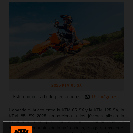
2025 KTM 85 SX
Este comunicado de prensa tiene:
16 Imágenes
Llenando el hueco entre la KTM 65 SX y la KTM 125 SX, la
KTM 85 SX 2025 proporciona a los jóvenes pilotos la
plataforma ideal para lanzarse a la competición de
motocross con motos de tamaño adulto, lista para recoger el