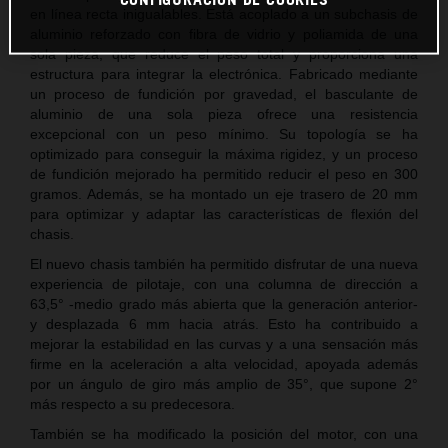
en línea recta inigualables. Está acoplado a un subchasis de
aluminio reforzado con fibra de vidrio y poliamida de una
sola pieza, que reduce el peso total y proporciona una
estructura para integrar la electrónica. Fabricado mediante
un proceso de fundición por gravedad, el basculante de
aluminio de una sola pieza ofrece una resistencia
excepcional con un peso mínimo. Su topología se ha
optimizado para conseguir la máxima rigidez, y un proceso
de fundición mejorado ha permitido reducir el peso en 300
gramos. Además, se ha montado un eje trasero de 20 mm
para optimizar y adaptar las características de flexión del
chasis.
El nuevo chasis también ha permitido disfrutar de una nueva
experiencia de pilotaje, con una columna de dirección a
63,5° -medio grado más abierta que la generación anterior-
y desplazada 6 mm hacia atrás. Esto ha contribuido a
mejorar la estabilidad en las curvas y a una sensación más
firme en la aceleración a alta velocidad, apoyada además
por un ángulo de giro más amplio de 35°, que supone 2°
más respecto a su predecesora.
También se ha modificado la posición del motor, con una