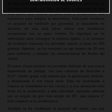
en línea recta inigualables. Está acoplado a un subchasis de
aluminio reforzado con fibra de vidrio y poliamida de una
sola pieza, que reduce el peso total y proporciona una
estructura para integrar la electrónica. Fabricado mediante
un proceso de fundición por gravedad, el basculante de
aluminio de una sola pieza ofrece una resistencia
excepcional con un peso mínimo. Su topología se ha
optimizado para conseguir la máxima rigidez, y un proceso
de fundición mejorado ha permitido reducir el peso en 300
gramos. Además, se ha montado un eje trasero de 20 mm
para optimizar y adaptar las características de flexión del
chasis.
El nuevo chasis también ha permitido disfrutar de una nueva
experiencia de pilotaje, con una columna de dirección a
63,5° -medio grado más abierta que la generación anterior-
y desplazada 6 mm hacia atrás. Esto ha contribuido a
mejorar la estabilidad en las curvas y a una sensación más
firme en la aceleración a alta velocidad, apoyada además
por un ángulo de giro más amplio de 35°, que supone 2°
más respecto a su predecesora.
También se ha modificado la posición del motor, con una