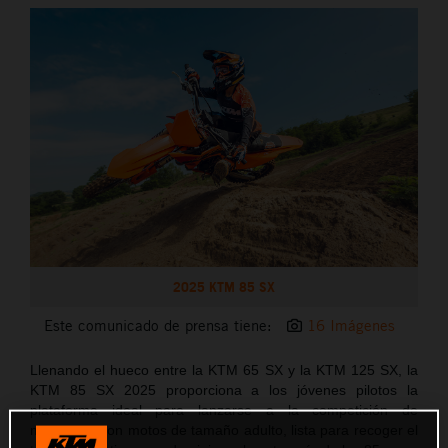
2025 KTM 85 SX
Este comunicado de prensa tiene:
16 Imágenes
Llenando el hueco entre la KTM 65 SX y la KTM 125 SX, la
KTM 85 SX 2025 proporciona a los jóvenes pilotos la
plataforma ideal para lanzarse a la competición de
motocross con motos de tamaño adulto, lista para recoger el