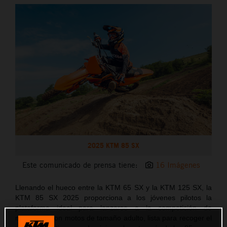
2025 KTM 85 SX
Este comunicado de prensa tiene:
16 Imágenes
Llenando el hueco entre la KTM 65 SX y la KTM 125 SX, la
KTM 85 SX 2025 proporciona a los jóvenes pilotos la
plataforma ideal para lanzarse a la competición de
motocross con motos de tamaño adulto, lista para recoger el