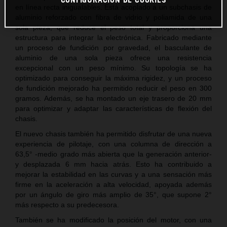
en línea recta inigualables. Está acoplado a un subchasis de
aluminio reforzado con fibra de vidrio y poliamida de una
sola pieza, que reduce el peso total y proporciona una
estructura para integrar la electrónica. Fabricado mediante
un proceso de fundición por gravedad, el basculante de
aluminio de una sola pieza ofrece una resistencia
excepcional con un peso mínimo. Su topología se ha
optimizado para conseguir la máxima rigidez, y un proceso
de fundición mejorado ha permitido reducir el peso en 300
gramos. Además, se ha montado un eje trasero de 20 mm
para optimizar y adaptar las características de flexión del
chasis.
El nuevo chasis también ha permitido disfrutar de una nueva
experiencia de pilotaje, con una columna de dirección a
63,5° -medio grado más abierta que la generación anterior-
y desplazada 6 mm hacia atrás. Esto ha contribuido a
mejorar la estabilidad en las curvas y a una sensación más
firme en la aceleración a alta velocidad, apoyada además
por un ángulo de giro más amplio de 35°, que supone 2°
más respecto a su predecesora.
También se ha modificado la posición del motor, con una