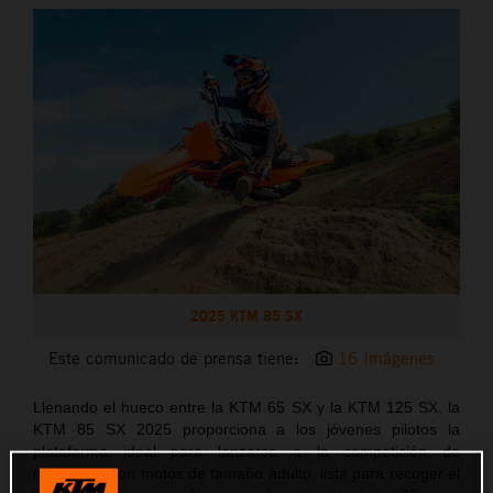
2025 KTM 85 SX
Este comunicado de prensa tiene:
16 Imágenes
Llenando el hueco entre la KTM 65 SX y la KTM 125 SX, la
KTM 85 SX 2025 proporciona a los jóvenes pilotos la
plataforma ideal para lanzarse a la competición de
motocross con motos de tamaño adulto, lista para recoger el