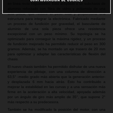
en línea recta inigualables. Está acoplado a un subchasis de
aluminio reforzado con fibra de vidrio y poliamida de una
sola pieza, que reduce el peso total y proporciona una
estructura para integrar la electrónica. Fabricado mediante
un proceso de fundición por gravedad, el basculante de
aluminio de una sola pieza ofrece una resistencia
excepcional con un peso mínimo. Su topología se ha
optimizado para conseguir la máxima rigidez, y un proceso
de fundición mejorado ha permitido reducir el peso en 300
gramos. Además, se ha montado un eje trasero de 20 mm
para optimizar y adaptar las características de flexión del
chasis.
El nuevo chasis también ha permitido disfrutar de una nueva
experiencia de pilotaje, con una columna de dirección a
63,5° -medio grado más abierta que la generación anterior-
y desplazada 6 mm hacia atrás. Esto ha contribuido a
mejorar la estabilidad en las curvas y a una sensación más
firme en la aceleración a alta velocidad, apoyada además
por un ángulo de giro más amplio de 35°, que supone 2°
más respecto a su predecesora.
También se ha modificado la posición del motor, con una