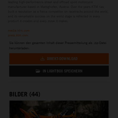
leading high-performance street and offroad sport motorcycle
manufacturer based in Mattighofen, Austria. Over the years KTM has
built a reputation as a fierce competitor on racetracks around the world,
and its remarkable success on the world stage is reflected in every
product it creates and every move it makes.
media.ktm.com
press.ktm.com
Sie können den gesamten Inhalt dieser Pressemitteilung als .zip-Datei
herunterladen:
DIREKT-DOWNLOAD
IN LIGHTBOX SPEICHERN
BILDER (44)