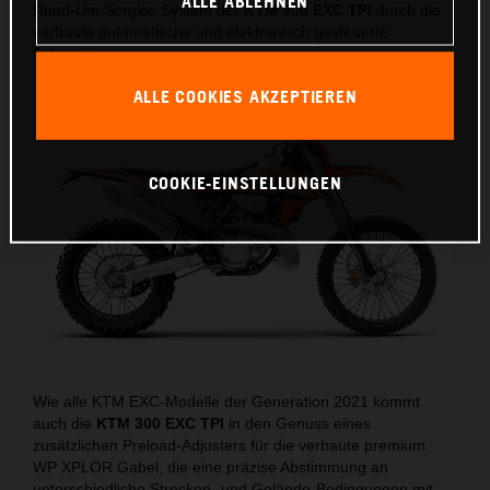
ALLE ABLEHNEN
Rund-Um Sorglos System der
KTM 300 EXC TPI
durch die
verbaute automatische und elektronisch gesteuerte
Schmierung.
ALLE COOKIES AKZEPTIEREN
COOKIE-EINSTELLUNGEN
Wie alle KTM EXC-Modelle der Generation 2021 kommt
auch die
KTM 300 EXC TPI
in den Genuss eines
zusätzlichen Preload-Adjusters für die verbaute premium
WP XPLOR Gabel, die eine präzise Abstimmung an
unterschiedliche Strecken- und Gelände-Bedingungen mit