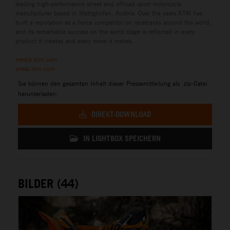
leading high-performance street and offroad sport motorcycle
manufacturer based in Mattighofen, Austria. Over the years KTM has
built a reputation as a fierce competitor on racetracks around the world,
and its remarkable success on the world stage is reflected in every
product it creates and every move it makes.
media.ktm.com
press.ktm.com
Sie können den gesamten Inhalt dieser Pressemitteilung als .zip-Datei
herunterladen:
DIREKT-DOWNLOAD
IN LIGHTBOX SPEICHERN
BILDER (44)