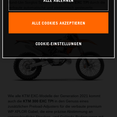
ALLE ABLEHNEN
Rund-Um Sorglos System der
KTM 300 EXC TPI
durch die
verbaute automatische und elektronisch gesteuerte
Schmierung.
ALLE COOKIES AKZEPTIEREN
COOKIE-EINSTELLUNGEN
Wie alle KTM EXC-Modelle der Generation 2021 kommt
auch die
KTM 300 EXC TPI
in den Genuss eines
zusätzlichen Preload-Adjusters für die verbaute premium
WP XPLOR Gabel, die eine präzise Abstimmung an
unterschiedliche Strecken- und Gelände-Bedingungen mit