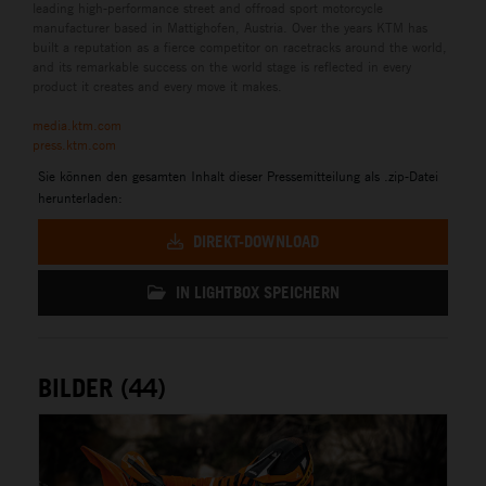
leading high-performance street and offroad sport motorcycle
manufacturer based in Mattighofen, Austria. Over the years KTM has
built a reputation as a fierce competitor on racetracks around the world,
and its remarkable success on the world stage is reflected in every
product it creates and every move it makes.
media.ktm.com
press.ktm.com
Sie können den gesamten Inhalt dieser Pressemitteilung als .zip-Datei
herunterladen:
DIREKT-DOWNLOAD
IN LIGHTBOX SPEICHERN
BILDER (44)