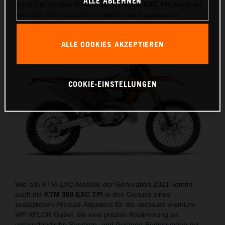
ALLE ABLEHNEN
Rund-Um Sorglos System der
KTM 300 EXC TPI
durch die
verbaute automatische und elektronisch gesteuerte
Schmierung.
ALLE COOKIES AKZEPTIEREN
COOKIE-EINSTELLUNGEN
Wie alle KTM EXC-Modelle der Generation 2021 kommt
auch die
KTM 300 EXC TPI
in den Genuss eines
zusätzlichen Preload-Adjusters für die verbaute premium
WP XPLOR Gabel, die eine präzise Abstimmung an
unterschiedliche Strecken- und Gelände-Bedingungen mit