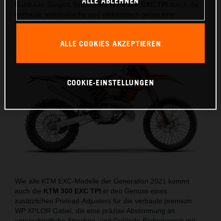
ALLE ABLEHNEN
Rund-Um Sorglos System der
KTM 300 EXC TPI
durch die
verbaute automatische und elektronisch gesteuerte
Schmierung.
ALLE COOKIES AKZEPTIEREN
COOKIE-EINSTELLUNGEN
Wie alle KTM EXC-Modelle der Generation 2021 kommt
auch die
KTM 300 EXC TPI
in den Genuss eines
zusätzlichen Preload-Adjusters für die verbaute premium
WP XPLOR Gabel, die eine präzise Abstimmung an
unterschiedliche Strecken- und Gelände-Bedingungen mit