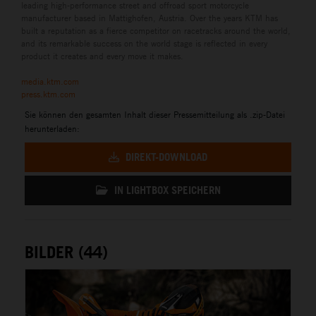
leading high-performance street and offroad sport motorcycle
manufacturer based in Mattighofen, Austria. Over the years KTM has
built a reputation as a fierce competitor on racetracks around the world,
and its remarkable success on the world stage is reflected in every
product it creates and every move it makes.
media.ktm.com
press.ktm.com
Sie können den gesamten Inhalt dieser Pressemitteilung als .zip-Datei
herunterladen:
DIREKT-DOWNLOAD
IN LIGHTBOX SPEICHERN
BILDER (44)