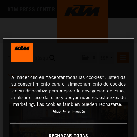
KTM PRESS CENTER
0
ESP
COMUNICADOS DE PRENSA
MEDIA
/
FOTOS
Al hacer clic en “Aceptar todas las cookies”, usted da
MEDIA
su consentimiento para el almacenamiento de cookies
en su dispositivo para mejorar la navegación del sitio,
ARCHIVOS
FOTOS
analizar el uso del sitio y apoyar nuestros esfuerzos de
KITS DE PRENSA
marketing. Las cookies también pueden rechazarse.
Privacy Policy
Impresión
LA EMPRESA
RECHAZAR TODAS