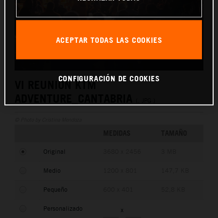
ACEPTAR TODAS LAS COOKIES
CONFIGURACIÓN DE COOKIES
VI REUNIÓN KTM
ADVENTURE_CANTABRIA
(. JPG )
© Photo by Cristina Mendoza
MEDIDAS
TAMAÑO
Original
3680 x 2456
3 MB
Medio
1200 x 801
147,7 KB
Pequeño
600 x 401
52,8 KB
Personalizado
x