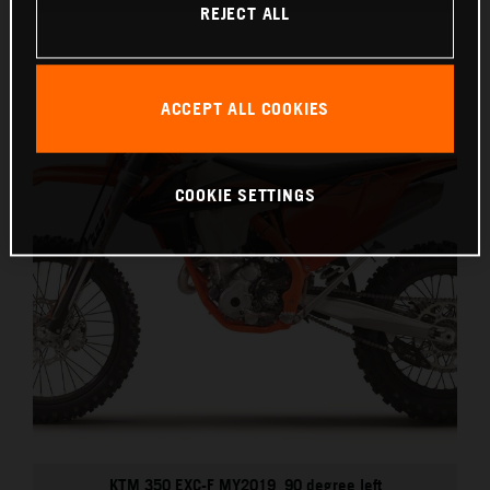
REJECT ALL
ACCEPT ALL COOKIES
COOKIE SETTINGS
KTM 350 EXC-F MY2019_90 degree left