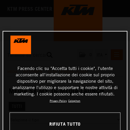
KTM PRESS CENTER
0
ITA
COMUNICATI STAMPA
Facendo clic su "Accetta tutti i cookie", l'utente
MEDIA
/
KIT STAMPA
/
SX MY 16 MEDIA LAUNCH
acconsente all'installazione dei cookie sul proprio
MEDIA
dispositivo per migliorare la navigazione del sito,
analizzarne l'utilizzo e supportare le nostre attività di
CORPORATE NEWSLETTER
MEDIA SX MY 16 MEDIA LAUNCH
marketing. I cookie possono anche essere rifiutati.
FOTO
Privacy Policy
Colophon
KIT STAMPA
TUTTI
L'AZIENDA
RIFIUTA TUTTO