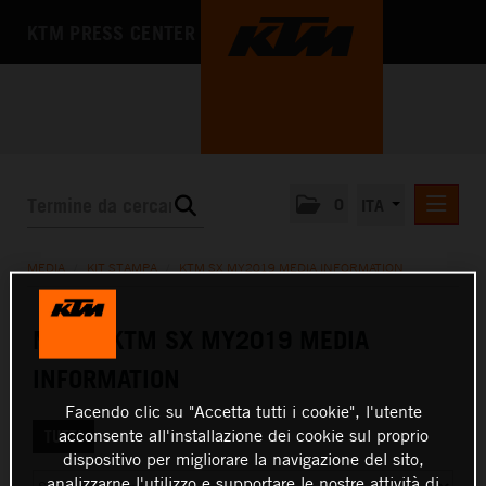
KTM PRESS CENTER
0
ITA
COMUNICATI STAMPA
MEDIA
/
KIT STAMPA
/
KTM SX MY2019 MEDIA INFORMATION
MEDIA
CORPORATE NEWSLETTER
MEDIA KTM SX MY2019 MEDIA
FOTO
INFORMATION
KIT STAMPA
Facendo clic su "Accetta tutti i cookie", l'utente
L'AZIENDA
acconsente all'installazione dei cookie sul proprio
TUTTI
dispositivo per migliorare la navigazione del sito,
analizzarne l'utilizzo e supportare le nostre attività di